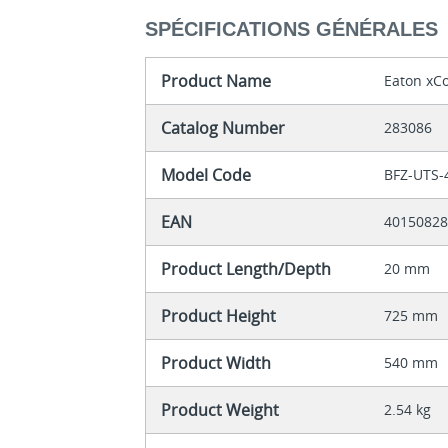
SPÉCIFICATIONS GÉNÉRALES
Product Name
Eaton xC
Catalog Number
283086
Model Code
BFZ-UTS-
EAN
4015082
Product Length/Depth
20 mm
Product Height
725 mm
Product Width
540 mm
Product Weight
2.54 kg