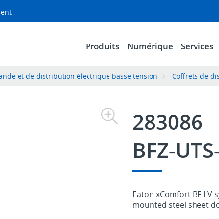
ment
Produits
Numérique
Services
de et de distribution électrique basse tension
Coffrets de di
283086
BFZ-UTS
Eaton xComfort BF LV sy
mounted steel sheet do