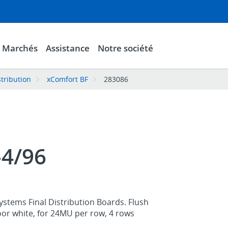
Marchés
Assistance
Notre société
stribution
xComfort BF
283086
-4/96
stems Final Distribution Boards. Flush
or white, for 24MU per row, 4 rows