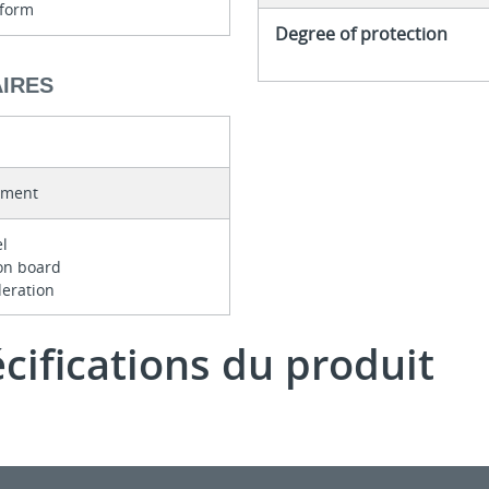
form
Degree of protection
IRES
pment
el
tion board
deration
écifications du produit