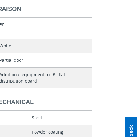
RAISON
BF
White
Partial door
Additional equipment for BF flat
distribution board
MECHANICAL
Steel
Powder coating