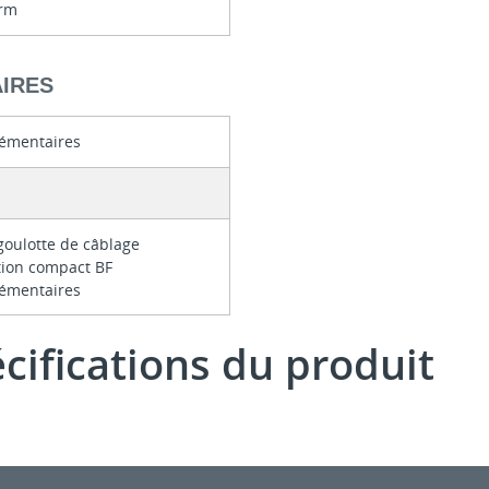
orm
IRES
émentaires
 goulotte de câblage
ution compact BF
émentaires
écifications du produit