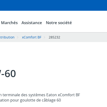
Marchés
Assistance
Notre société
stribution
xComfort BF
285232
-60
on terminale des systèmes Eaton xComfort BF
ixation pour goulotte de câblage 60