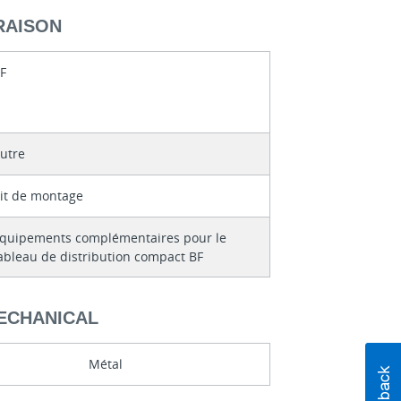
RAISON
F
utre
it de montage
quipements complémentaires pour le
ableau de distribution compact BF
MECHANICAL
Métal