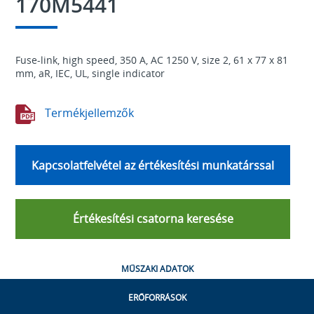
170M5441
Fuse-link, high speed, 350 A, AC 1250 V, size 2, 61 x 77 x 81
mm, aR, IEC, UL, single indicator
Termékjellemzők
Kapcsolatfelvétel az értékesítési munkatárssal
Értékesítési csatorna keresése
MŰSZAKI ADATOK
ERŐFORRÁSOK