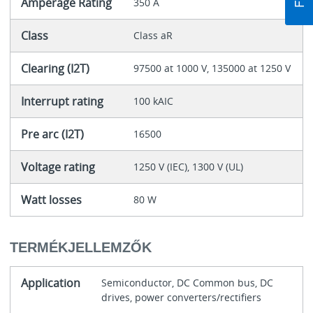
Amperage Rating
350 A
Class
Class aR
Clearing (I2T)
97500 at 1000 V, 135000 at 1250 V
Interrupt rating
100 kAIC
Pre arc (I2T)
16500
Voltage rating
1250 V (IEC), 1300 V (UL)
Watt losses
80 W
TERMÉKJELLEMZŐK
Application
Semiconductor, DC Common bus, DC
drives, power converters/rectifiers