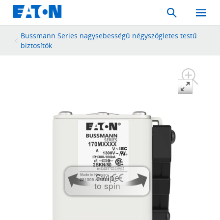
Search
Toggle
Mobil
Menu
Bussmann Series nagysebességű négyszögletes testű
biztosítók
Swipe
to spin