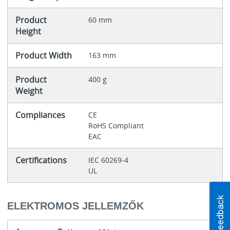
Product
60 mm
Height
Product Width
163 mm
Product
400 g
Weight
Compliances
CE
RoHS Compliant
EAC
Certifications
IEC 60269-4
UL
ELEKTROMOS JELLEMZŐK