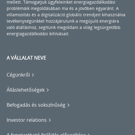
mellett. Támogatjuk ügyfeleinket energiagazdálkodási
problémáik megoldásában ma és a jövőben egyaránt. A
villamosítás és a digitalizáció globális trendjeit kihasználva
tevékenységünkkel hozzájárulunk a megújuló energiára
való átálláshoz, segítünk megoldani a világ legsürgetőbb
energiagazdálkodási kihívásait.
A VÁLLALAT NEVE
Cégünkről
Álláslehetőségek
Befogadás és sokszínűség
Investor relations
A fenntartható fejlődés elősegítése