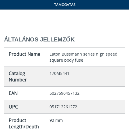
TÁMOGATÁS
ÁLTALÁNOS JELLEMZŐK
Product Name
Eaton Bussmann series high speed
square body fuse
Catalog
170M5441
Number
EAN
5027590457132
UPC
051712261272
Product
92 mm
Length/Depth