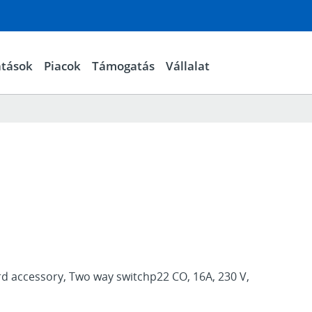
atások
Piacok
Támogatás
Vállalat
M
rd accessory, Two way switchp22 CO, 16A, 230 V,