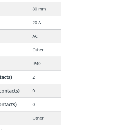
80 mm
20 A
AC
Other
IP40
tacts)
2
contacts)
0
ontacts)
0
Other