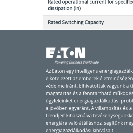
Rated operational current for specifi
dissipation (In)
Rated Switching Capacity
Az Eaton egy intelligens energiagazdálk
elkötelezett az emberek életminőségéne
védelme iránt. Elhivatottak vagyunk a t
magatartás és a fenntartható működés
ügyfeleinket energiagazdálkodási pro
a jövőben egyaránt. A villamosítás és a d
trendjeit kihasználva tevékenységünkk
energiára való átálláshoz, segítünk me
energiagazdálkodási kihívásait.