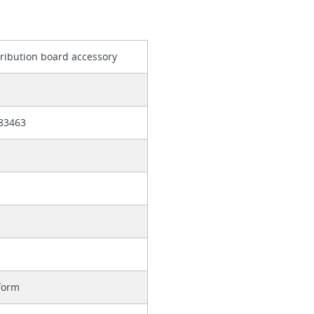
tribution board accessory
83463
form