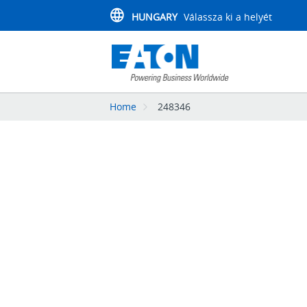
HUNGARY
Válassza ki a helyét
Home
248346