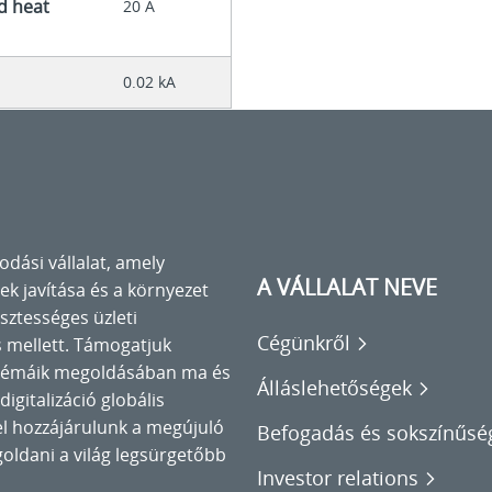
ed heat
20 A
0.02 kA
odási vállalat, amely
A VÁLLALAT NEVE
k javítása és a környezet
isztességes üzleti
Cégünkről
 mellett. Támogatjuk
blémáik megoldásában ma és
Álláslehetőségek
igitalizáció globális
el hozzájárulunk a megújuló
Befogadás és sokszínűsé
goldani a világ legsürgetőbb
Investor relations