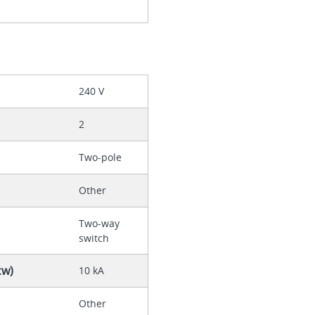
240 V
2
Two-pole
Other
Two-way
switch
cw)
10 kA
Other