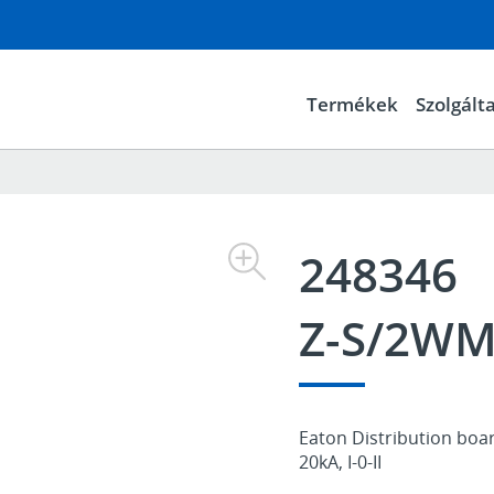
Termékek
Szolgált
248346
Z-S/2W
Eaton Distribution boa
20kA, I-0-II