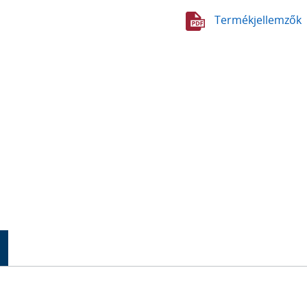
Termékjellemzők
K