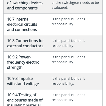
of switching devices
entire switchgear needs to be
evaluated.
and components
10.7 Internal
Is the panel builder's
electrical circuits
responsibility.
and connections
10.8 Connections for
Is the panel builder's
external conductors
responsibility.
10.9.2 Power-
Is the panel builder's
frequency electric
responsibility.
strength
10.9.3 Impulse
Is the panel builder's
withstand voltage
responsibility.
10.9.4 Testing of
Is the panel builder's
enclosures made of
responsibility.
insulating material