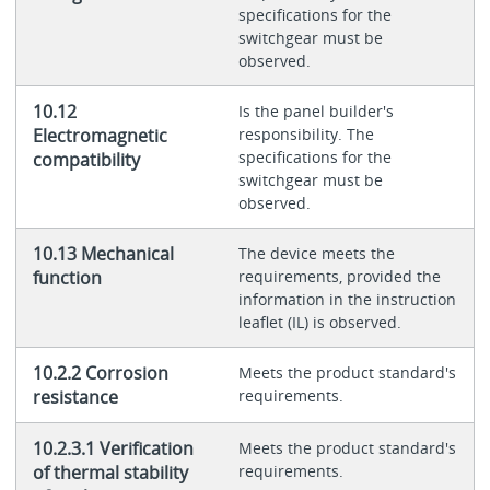
specifications for the
switchgear must be
observed.
10.12
Is the panel builder's
Electromagnetic
responsibility. The
specifications for the
compatibility
switchgear must be
observed.
10.13 Mechanical
The device meets the
function
requirements, provided the
information in the instruction
leaflet (IL) is observed.
10.2.2 Corrosion
Meets the product standard's
resistance
requirements.
10.2.3.1 Verification
Meets the product standard's
of thermal stability
requirements.