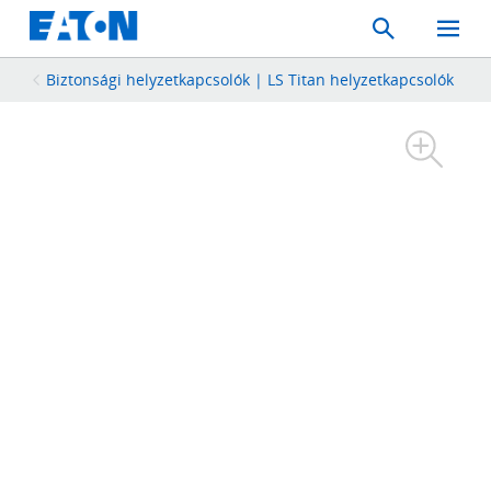
Search
Toggle
Mobil
Menu
Biztonsági helyzetkapcsolók | LS Titan helyzetkapcsolók