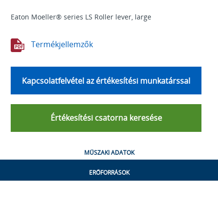
Eaton Moeller® series LS Roller lever, large
Termékjellemzők
Kapcsolatfelvétel az értékesítési munkatárssal
Értékesítési csatorna keresése
MŰSZAKI ADATOK
ERŐFORRÁSOK