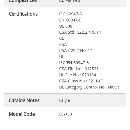
Compliances
CE Marked
Certifications
IEC 60947-5
EN 60947-5
UL 508
CSA Std. C22.2 No. 14
CE
CSA
CSA-C22.2 No. 14
UL
IEC/EN 60947-5
CSA File No.: 012528
UL File No.: E29184
CSA Class No.: 3211-03
UL Category Control No.: NKCR
Catalog Notes
Large
Model Code
LS-XLB