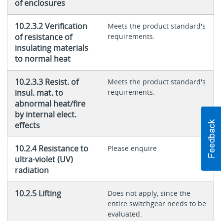
of enclosures
10.2.3.2 Verification
Meets the product standard's
of resistance of
requirements.
insulating materials
to normal heat
10.2.3.3 Resist. of
Meets the product standard's
insul. mat. to
requirements.
abnormal heat/fire
by internal elect.
effects
10.2.4 Resistance to
Please enquire
ultra-violet (UV)
radiation
10.2.5 Lifting
Does not apply, since the
entire switchgear needs to be
evaluated.