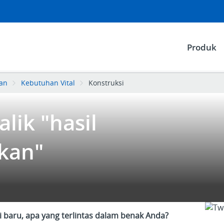
Produk
san
Kebutuhan Vital
Konstruksi
lik "hasil
kan"
baru, apa yang terlintas dalam benak Anda?