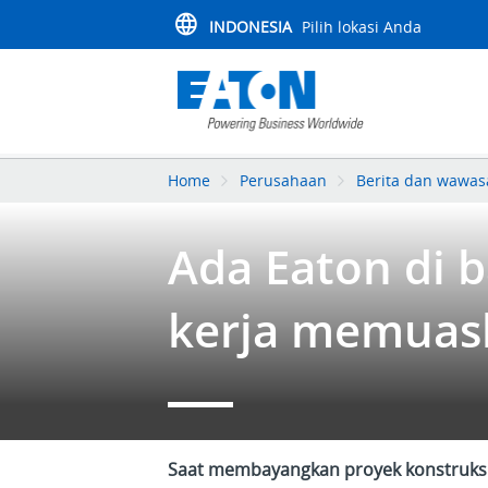
INDONESIA
Pilih lokasi Anda
Home
Perusahaan
Berita dan wawa
Ada Eaton di ba
kerja memuas
Saat membayangkan proyek konstruksi 