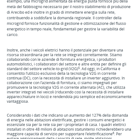
esempio, una microgrid alimentata da energia pulita fornisce più della
metà del fabbisogno necessario per il nostro stabilimento di produzione
di Arecibo ed è inoltre in grado di immettere energia sulla rete,
contribuendo a soddisfare la domanda regionale. Il controller della
microgrid fornisce funzionalità di gestione e ottimizzazione del flusso
energetico in tempo reale, fondamentali per gestire la variabilità del
carico.
Inoltre, anche i veicoli elettrici hanno il potenziale per diventare una
risorsa straordinaria per la rete se integrati correttamente. Stiamo
collaborando con le aziende di fornitura energetica, i produttori
automobilistici, i collaboratori del settore e altre entità per definire gli
5
standard del settore vehicle‑to‑grid (V2G)
. Ad oggi, in California è
consentito l’utilizzo esclusivo della la tecnologia V2G in corrente
continua (DC), con la necessità di installare un inverter aggiuntivo. In
collaborazione con l’azienda di fornitura, ci siamo impegnati per
promuovere la tecnologia V2G in corrente alternata (AC), che utilizza
inverter integrati nei veicoli (riducendo così la necessità di installare
apparecchiature in loco) e rendendola più semplice ed economicamente
vantaggiosa.
Considerando i dati che indicano un aumento del 127% della domanda
di energia nelle abitazioni elettrificate, gestire i consumi energetici è
essenziale sia per la rete sia per i proprietari di casa. I quadri elettrici
installati in oltre 48 milioni di abitazioni statunitensi richiederebbero una
6
maggiore capacità di servizio per supportare l’elettrificazione
. Per
evitare aggiornamenti della capacità di rete, molte abitazioni