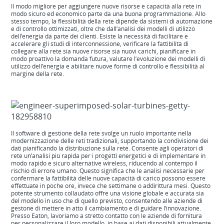
Il modo migliore per aggiungere nuove risorse e capacità alla rete in
modo sicuro ed economico parte da una buona programmazione. Allo
stesso tempo, la flessibilità della rete dipende da sistemi di automazione
e di controllo ottimizzati, oltre che dall’analisi dei modelli di utilizzo
dell’energia da parte dei clienti. Esiste la necessità di facilitare e
accelerare gli studi di interconnessione, verificare la fattibilità di
collegare alla rete sia nuove risorse sia nuovi carichi, pianificare in
modo proattivo la domanda futura, valutare l’evoluzione dei modelli di
utilizzo dell’energia e abilitare nuove forme di controllo e flessibilità al
margine della rete.
Il software di gestione della rete svolge un ruolo importante nella
modernizzazione delle reti tradizionali, supportando la condivisione dei
dati pianificando la distribuzione sulla rete. Consente agli operatori di
rete un’analisi più rapida per i progetti energetici e di implementare in
modo rapido e sicuro alternative wireless, riducendo al contempo il
rischio di errore umano. Questo significa che le analisi necessarie per
confermare la fattibilità delle nuove capacità di carico possono essere
effettuate in poche ore, invece che settimane o addirittura mesi. Questo
potente strumento collaudato offre una visione globale e accurata sia
del modello in uso che di quello previsto, consentendo alle aziende di
gestone di mettere in atto il cambiamento e di guidare l’innovazione.
Presso Eaton, lavoriamo a stretto contatto con le aziende di fornitura
per personalizzare il loro modello, in base ai dati disponibili attualmente