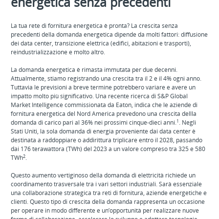
energetica senza precedenti
La tua rete di fornitura energetica è pronta? La crescita senza
precedenti della domanda energetica dipende da molti fattori: diffusione
dei data center, transizione elettrica (edifici, abitazioni e trasporti),
reindustrializzazione e molto altro.
La domanda energetica è rimasta immutata per due decenni.
Attualmente, stiamo registrando una crescita tra il 2 e il 4% ogni anno.
Tuttavia le previsioni a breve termine potrebbero variare e avere un
impatto molto più significativo. Una recente ricerca di S&P Global
Market Intelligence commissionata da Eaton, indica che le aziende di
fornitura energetica del Nord America prevedono una crescita dellla
1
domanda di carico pari al 36% nei prossimi cinque-dieci anni.
. Negli
Stati Uniti, la sola domanda di energia proveniente dai data center è
destinata a raddoppiare o addirittura triplicare entro il 2028, passando
dai 176 terawattora (TWh) del 2023 a un valore compreso tra 325 e 580
2
TWh
.
Questo aumento vertiginoso della domanda di elettricità richiede un
coordinamento trasversale tra i vari settori industriali. Sarà essenziale
una collaborazione strategica tra reti di fornitura, aziende energetiche e
clienti. Questo tipo di crescita della domanda rappresenta un occasione
per operare in modo differente e un’opportunità per realizzare nuove