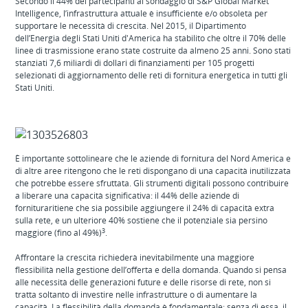
Secondo il 44% dei partecipanti al sondaggio di S&P Global Market
Intelligence, l’infrastruttura attuale è insufficiente e/o obsoleta per
supportare le necessità di crescita. Nel 2015, il Dipartimento
dell’Energia degli Stati Uniti d'America ha stabilito che oltre il 70% delle
linee di trasmissione erano state costruite da almeno 25 anni. Sono stati
stanziati 7,6 miliardi di dollari di finanziamenti per 105 progetti
selezionati di aggiornamento delle reti di fornitura energetica in tutti gli
Stati Uniti.
È importante sottolineare che le aziende di fornitura del Nord America e
di altre aree ritengono che le reti dispongano di una capacità inutilizzata
che potrebbe essere sfruttata. Gli strumenti digitali possono contribuire
a liberare una capacità significativa: il 44% delle aziende di
fornituraritiene che sia possibile aggiungere il 24% di capacità extra
sulla rete, e un ulteriore 40% sostiene che il potenziale sia persino
3
maggiore (fino al 49%)
.
Affrontare la crescita richiederà inevitabilmente una maggiore
flessibilità nella gestione dell’offerta e della domanda. Quando si pensa
alle necessità delle generazioni future e delle risorse di rete, non si
tratta soltanto di investire nelle infrastrutture o di aumentare la
capacità. La flessibilità della domanda è fondamentale; senza di essa, il