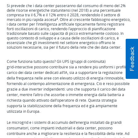
Si prevede che i data center passeranno dal consumo di meno del 2%
delle risorse energetiche statunitensi (nel 2018) a una percentuale
compresa tra il 6,7% e il 12% entro il 2028, rendendolo il settore di
4
mercato in più rapida ascesa
. Oltre al crescente fabbisogno energetico,
i data center per l’intelligenza artificiale tipicamente fanno registrare
forti oscillazioni di carico, rendendo l’approccio di pianificazione
tradizionale basato sulle capacità di picco estremamente costoso. In
questo contesto di sviluppo e a causa delle oscillazioni di carico, è
essenziale che gli investimenti nel settore energetico offrano le
soluzioni necessarie, sia per il futuro della rete che dei data center.
Come funziona tutto questo? Gli UPS (gruppi di continuità)
grid‑interactive possono contribuire sia a rendere più uniformi i profili di
carico dei data center dedicati all’IA, sia a supportare la regolazione
della frequenza nelle aree con elevato utilizzo di energia rinnovabile,
fornendo al contempo alimentazione di emergenza. Ciò è reso possibile
grazie a due inverter indipendenti: uno che supporta il carico del data
center, mentre l’altro che assorbe o immette energia dalla batteria a
richiesta quando attivato dall’operatore di rete. Questa strategia
supporta la stabilizzazione della frequenza ed è già ampiamente
utilizzata in Europa.
Le microgrid e i sistemi di accumulo dell’energia installati da grandi
consumatori, come impianti industriali e data center, possono
contribuire anche a migliorare la resilienza e la flessibilità della rete. Ad