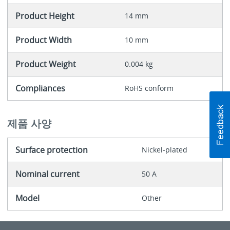
Product Height
14 mm
Product Width
10 mm
Product Weight
0.004 kg
Compliances
RoHS conform
제품 사양
Surface protection
Nickel-plated
Nominal current
50 A
Model
Other