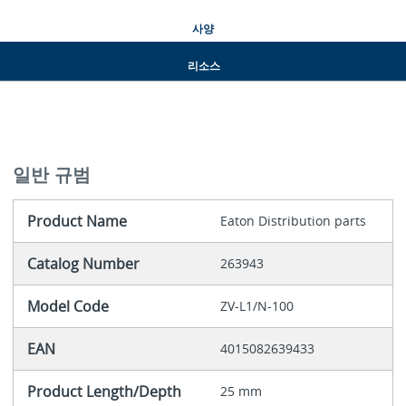
사양
리소스
일반 규범
Product Name
Eaton Distribution parts
Catalog Number
263943
Model Code
ZV-L1/N-100
EAN
4015082639433
Product Length/Depth
25 mm