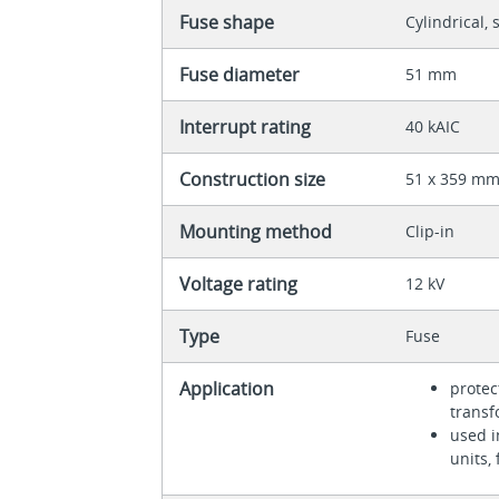
Fuse shape
Cylindrical, 
Fuse diameter
51 mm
Interrupt rating
40 kAIC
Construction size
51 x 359 m
Mounting method
Clip-in
Voltage rating
12 kV
Type
Fuse
Application
protec
trans
used i
units,