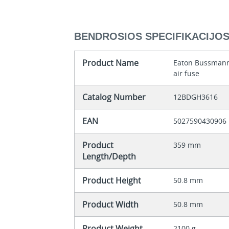
BENDROSIOS SPECIFIKACIJO
Product Name
Eaton Bussmann
air fuse
Catalog Number
12BDGH3616
EAN
5027590430906
Product
359 mm
Length/Depth
Product Height
50.8 mm
Product Width
50.8 mm
Product Weight
2100 g