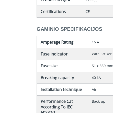
Certifications
CE
GAMINIO SPECIFIKACIJOS
Amperage Rating
16 A
Fuse indicator
With Striker
Fuse size
51 x 359 m
Breaking capacity
40 kA
Installation technique
Air
Performance Cat
Back-up
According To IEC
60282-1