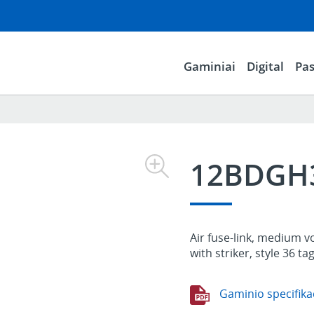
Gaminiai
Digital
Pas
12BDGH
Air fuse-link, medium v
with striker, style 36 ta
Gaminio specifika