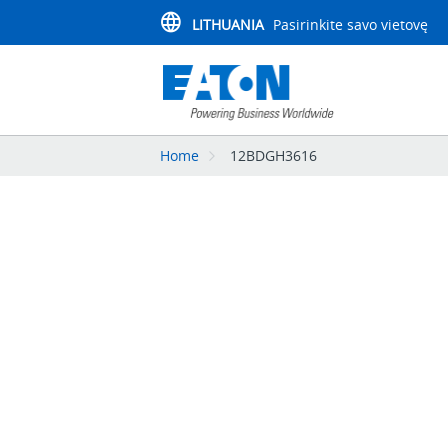
LITHUANIA
Pasirinkite savo vietovę
Home
12BDGH3616