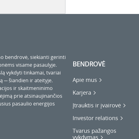
o bendrovė, siekianti gerinti
BENDROVĖ
monėms visame pasaulyje.
ą vykdyti tinkamai, tvariai
Apie mus
ą ─ šiandien ir ateityje.
acijos ir skaitmeninimo
Karjera
jimą prie atsinaujinančios
usius pasaulio energijos
Įtrauktis ir įvairovė
Investor relations
Tvarus pažangos
vykdymas