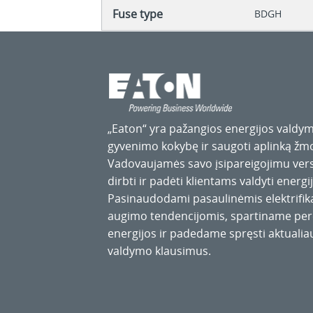
Fuse type
BDGH
„Eaton“ yra pažangios energijos valdym
gyvenimo kokybę ir saugoti aplinką ž
Vadovaujamės savo įsipareigojimu versl
dirbti ir padėti klientams valdyti energij
Pasinaudodami pasaulinėmis elektrifik
augimo tendencijomis, spartiname perė
energijos ir padedame spręsti aktualia
valdymo klausimus.