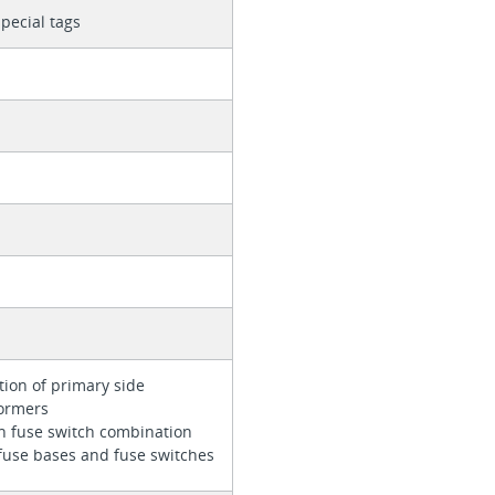
special tags
m
tion of primary side
formers
n fuse switch combination
 fuse bases and fuse switches