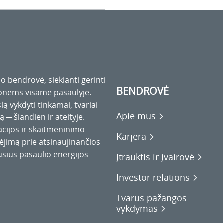
o bendrovė, siekianti gerinti
BENDROVĖ
monėms visame pasaulyje.
ą vykdyti tinkamai, tvariai
Apie mus
ą ─ šiandien ir ateityje.
acijos ir skaitmeninimo
Karjera
jimą prie atsinaujinančios
usius pasaulio energijos
Įtrauktis ir įvairovė
Investor relations
Tvarus pažangos
vykdymas