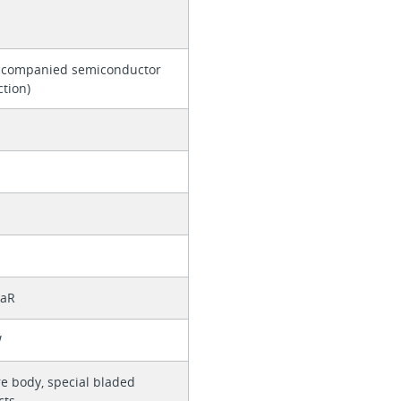
ccompanied semiconductor
ction)
 aR
W
e body, special bladed
cts