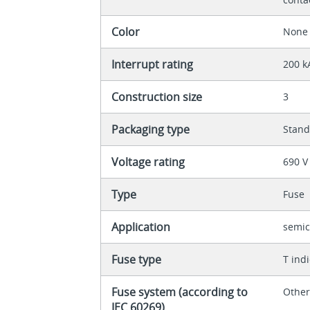
Color
None
Interrupt rating
200 k
Construction size
3
Packaging type
Stan
Voltage rating
690 V
Type
Fuse
Application
semic
Fuse type
T ind
Fuse system (according to
Othe
IEC 60269)