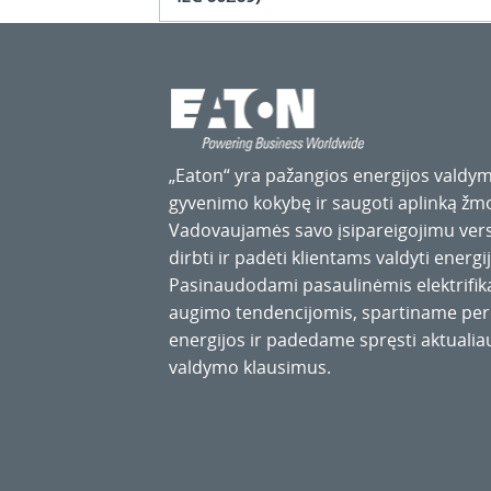
„Eaton“ yra pažangios energijos valdym
gyvenimo kokybę ir saugoti aplinką ž
Vadovaujamės savo įsipareigojimu versl
dirbti ir padėti klientams valdyti energij
Pasinaudodami pasaulinėmis elektrifik
augimo tendencijomis, spartiname perė
energijos ir padedame spręsti aktualia
valdymo klausimus.