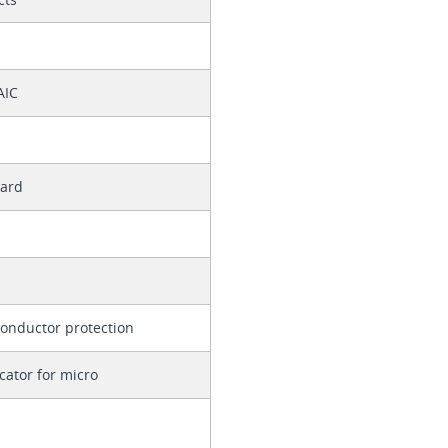
AIC
dard
onductor protection
icator for micro
r