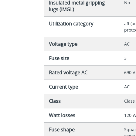
Insulated metal gripping
No
lugs (IMGL)
Utilization category
aR (a
prote
Voltage type
AC
Fuse size
3
Rated voltage AC
690 V
Current type
AC
Class
Class
Watt losses
120 
Fuse shape
Squar
conta