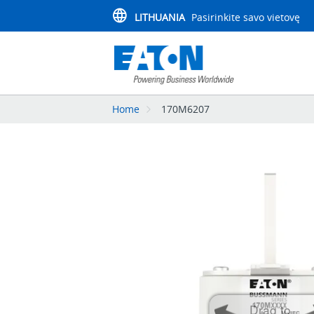
LITHUANIA
Pasirinkite savo vietovę
Home
170M6207
Drag to