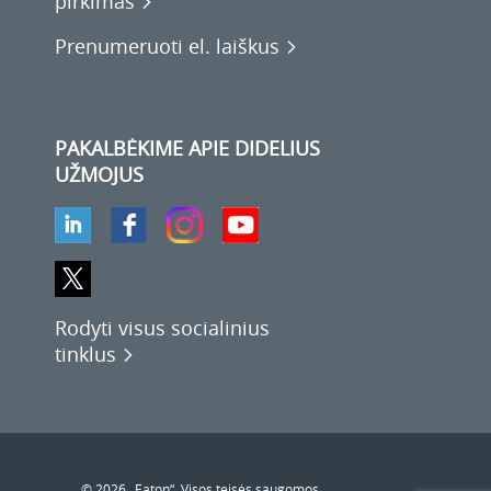
pirkimas
Prenumeruoti el. laiškus
PAKALBĖKIME APIE DIDELIUS
UŽMOJUS
Rodyti visus socialinius
tinklus
© 2026 „Eaton“. Visos teisės saugomos.