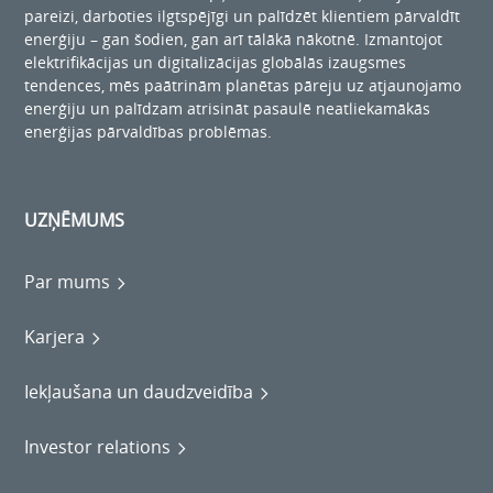
pareizi, darboties ilgtspējīgi un palīdzēt klientiem pārvaldīt
enerģiju – gan šodien, gan arī tālākā nākotnē. Izmantojot
elektrifikācijas un digitalizācijas globālās izaugsmes
tendences, mēs paātrinām planētas pāreju uz atjaunojamo
enerģiju un palīdzam atrisināt pasaulē neatliekamākās
enerģijas pārvaldības problēmas.
UZŅĒMUMS
Par mums
Karjera
Iekļaušana un daudzveidība
Investor relations