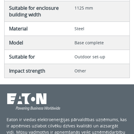
Suitable for enclosure
1125 mm
building width
Material
Steel
Model
Base complete
Suitable for
Outdoor set-up
Impact strength
Other
Eaton ir viedas elektroenerģijas pārvaldības uzņēmums, kas
ir apņēmies uzlabot cilvēku dzīves kvalitāti un aizsargāt
vidi. Mūsu vadmotīvs ir apņemšanās veikt uzņēmējdarbību