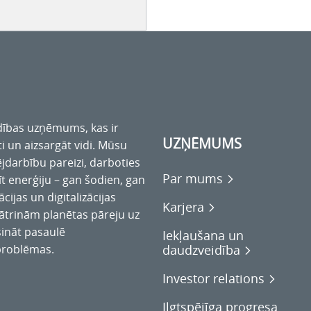
ldības uzņēmums, kas ir
UZŅĒMUMS
i un aizsargāt vidi. Mūsu
darbību pareizi, darboties
Par mums
dīt enerģiju – gan šodien, gan
cijas un digitalizācijas
Karjera
ātrinām planētas pāreju uz
sināt pasaulē
Iekļaušana un
daudzveidība
problēmas.
Investor relations
Ilgtspējīga progresa