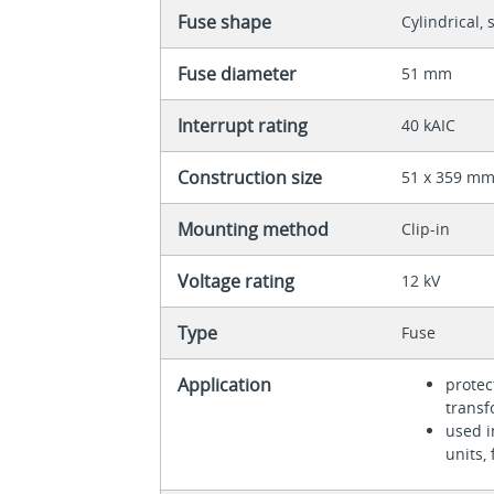
Fuse shape
Cylindrical, 
Fuse diameter
51 mm
Interrupt rating
40 kAIC
Construction size
51 x 359 m
Mounting method
Clip-in
Voltage rating
12 kV
Type
Fuse
Application
protec
trans
used i
units,