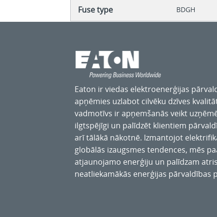
Fuse type
BDGH
Eaton ir viedas elektroenerģijas pārva
apņēmies uzlabot cilvēku dzīves kvalitāt
vadmotīvs ir apņemšanās veikt uzņēmēj
ilgtspējīgi un palīdzēt klientiem pārval
arī tālākā nākotnē. Izmantojot elektrifikā
globālās izaugsmes tendences, mēs pa
atjaunojamo enerģiju un palīdzam atri
neatliekamākās enerģijas pārvaldības 