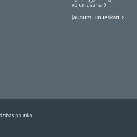
veicināšana
Jaunumi un ieskati
rdzības politika