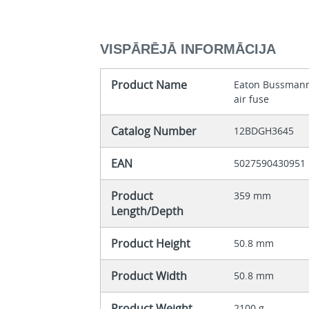
VISPĀRĒJĀ INFORMĀCIJA
Product Name
Eaton Bussmann
air fuse
Catalog Number
12BDGH3645
EAN
5027590430951
Product
359 mm
Length/Depth
Product Height
50.8 mm
Product Width
50.8 mm
Product Weight
2100 g