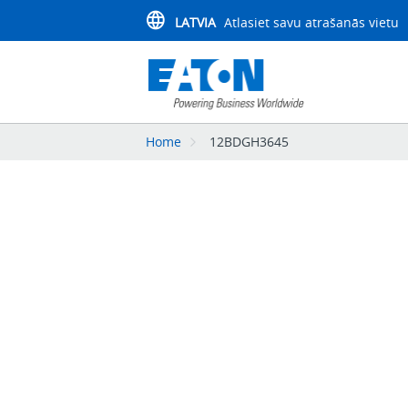
LATVIA
Atlasiet savu atrašanās vietu
Home
12BDGH3645