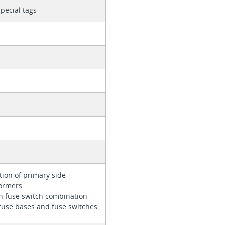
special tags
m
tion of primary side
formers
n fuse switch combination
 fuse bases and fuse switches