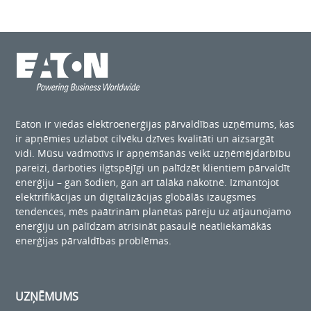
Eaton ir viedas elektroenerģijas pārvaldības uzņēmums, kas
ir apņēmies uzlabot cilvēku dzīves kvalitāti un aizsargāt
vidi. Mūsu vadmotīvs ir apņemšanās veikt uzņēmējdarbību
pareizi, darboties ilgtspējīgi un palīdzēt klientiem pārvaldīt
enerģiju – gan šodien, gan arī tālākā nākotnē. Izmantojot
elektrifikācijas un digitalizācijas globālās izaugsmes
tendences, mēs paātrinām planētas pāreju uz atjaunojamo
enerģiju un palīdzam atrisināt pasaulē neatliekamākās
enerģijas pārvaldības problēmas.
UZŅĒMUMS