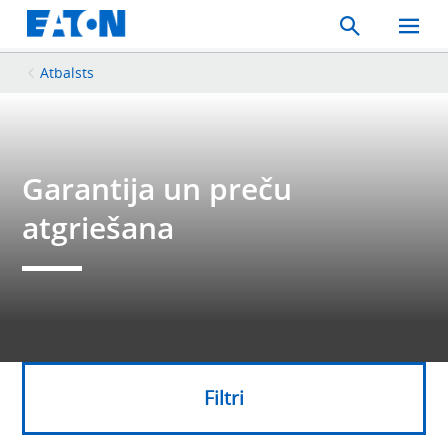
Search
Toggle
Mobil
Menu
Atbalsts
Garantija un preču
atgriešana
Filtri