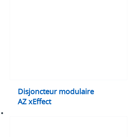
Disjoncteur modulaire
AZ xEffect
Interrupteurs
différentiels
xEffect
FRCdM