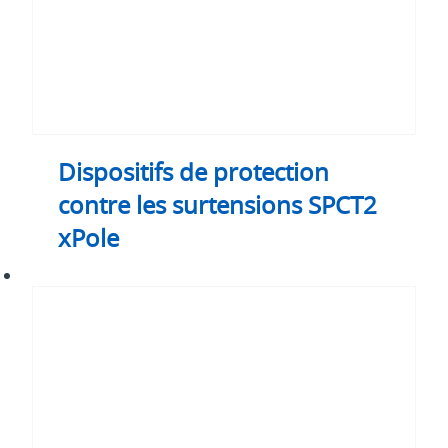
Dispositifs de protection
contre les surtensions SPCT2
xPole
Dispositifs
de
protection
contre
les
surtensions
SPPVT2/T12
xPôle