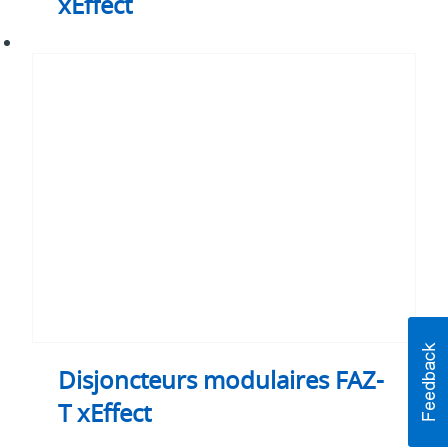
xEffect
Disjoncteurs
modulaires
FAZ-
T
xEffect
Disjoncteurs modulaires FAZ-
T xEffect