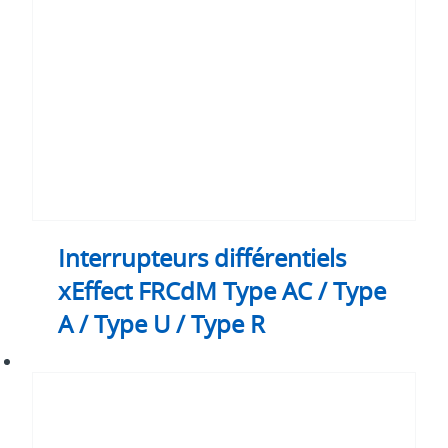
Type
AC
/
Type
A
/
Type
U
/
Type
R
Interrupteurs différentiels
xEffect FRCdM Type AC / Type
A / Type U / Type R
Interrupteurs
différentiels
xEffect
FRCdM
Type