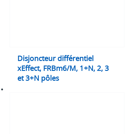
3+N
pôles
Disjoncteur différentiel
xEffect, FRBm6/M, 1+N, 2, 3
et 3+N pôles
Dispositifs
de
protection
contre
les
surtensions
SPRT12