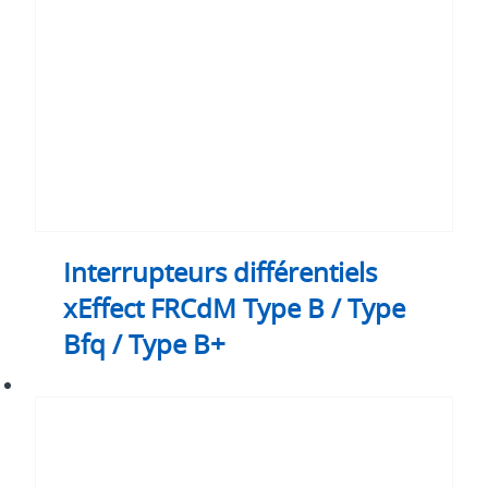
B
/
Type
Bfq
/
Type
B+
Interrupteurs différentiels
xEffect FRCdM Type B / Type
Bfq / Type B+
Interrupteurs
différentiels
xEffect
FRCmM
Type