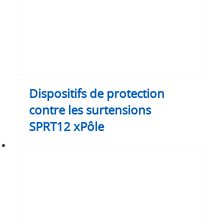
xPôle
Dispositifs de protection
contre les surtensions
SPRT12 xPôle
Dispositifs
de
protection
contre
les
surtensions
SPBT12
xPôle