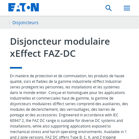
Search
Toggle
Mobil
Menu
Disjoncteurs
Disjoncteur modulaire
xEffect FAZ-DC
En matière de protection et de commutation, les produits de haute
qualité, sûrs et fiables de la gamme industrielle xEffect Industrial
series protègent les personnes, les installations et les systèmes
dans le monde entier. Conçue et homologuée pour les applications
industrielles et commerciales haut de gamme, la gamme de
disjoncteurs modulaires xEffect series comprend des auxiliaires, des
modules de déclenchement, des verrouillages, des barres de
pontage et des accessoires. Engineered in accordance with IEC
60947 2, the FAZ DC range is suitable for diverse DC systems and
installations, while also supporting applications exposed to
mechanical stress and harsh operating environments. Available in 1
and 2 pole versions, FAZ DC offers Type B, C, K, and Z tripping