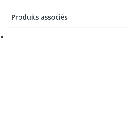
Produits associés
Disjoncteur
modulaire
FAZ
xEffect