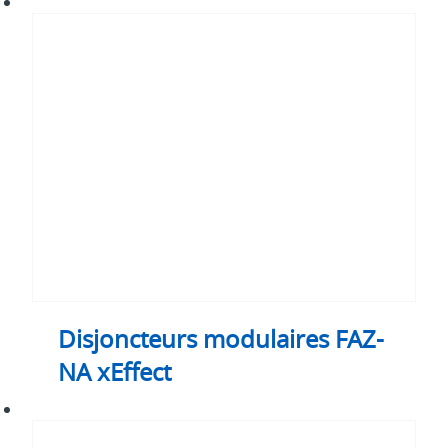
Disjoncteurs
modulaires
FAZ-
NA
xEffect
Disjoncteurs modulaires FAZ-
NA xEffect
Disjoncteur modulaire
AZ xEffect