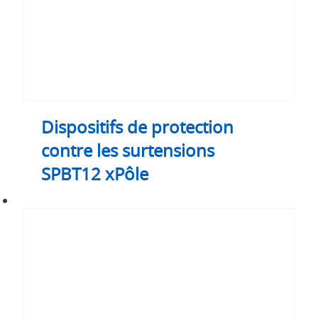
Dispositifs de protection
contre les surtensions
SPBT12 xPôle
Dispositifs
de
protection
contre
les
surtensions
SPCT2
xPole