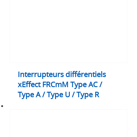
AC
/
Type
A
/
Type
U
/
Type
R
Interrupteurs différentiels
xEffect FRCmM Type AC /
Type A / Type U / Type R
Interrupteurs
différentiels
xEffect
FRCmM
Type