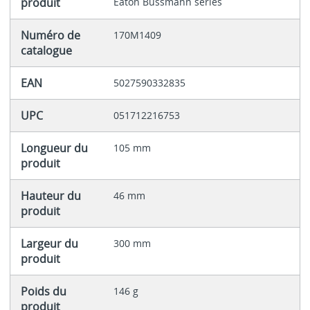
produit
Eaton Bussmann series
Numéro de
170M1409
catalogue
EAN
5027590332835
UPC
051712216753
Longueur du
105 mm
produit
Hauteur du
46 mm
produit
Largeur du
300 mm
produit
Poids du
146 g
produit