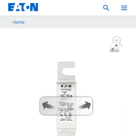
Search
Toggle
Mobil
Menu
Home
Swipe
to spin