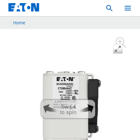
Search
Toggle
Mobil
Menu
Home
Swipe
to spin