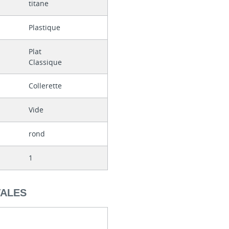
titane
Plastique
Plat
Classique
Collerette
Vide
rond
1
TALES