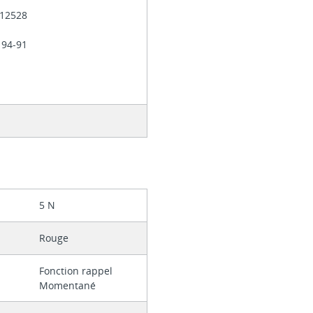
 012528
 94-91
5 N
Rouge
Fonction rappel
Momentané