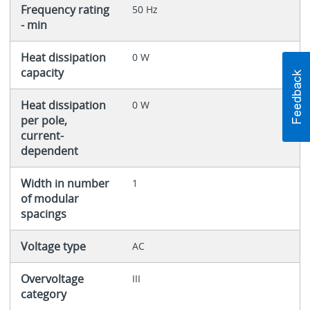
Frequency rating
50 Hz
- min
Heat dissipation
0 W
capacity
Heat dissipation
0 W
per pole,
current-
dependent
Width in number
1
of modular
spacings
Voltage type
AC
Overvoltage
III
category