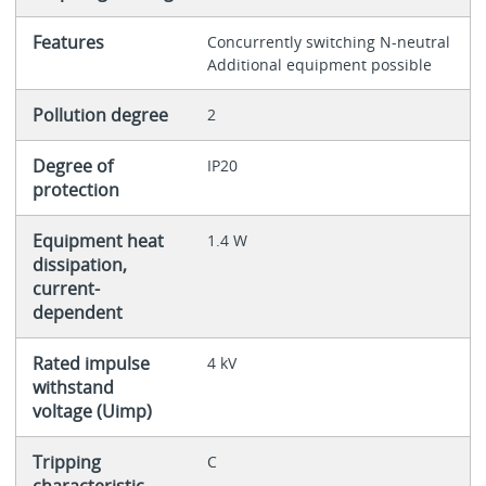
Features
Concurrently switching N-neutral
Additional equipment possible
Pollution degree
2
Degree of
IP20
protection
Equipment heat
1.4 W
dissipation,
current-
dependent
Rated impulse
4 kV
withstand
voltage (Uimp)
Tripping
C
characteristic