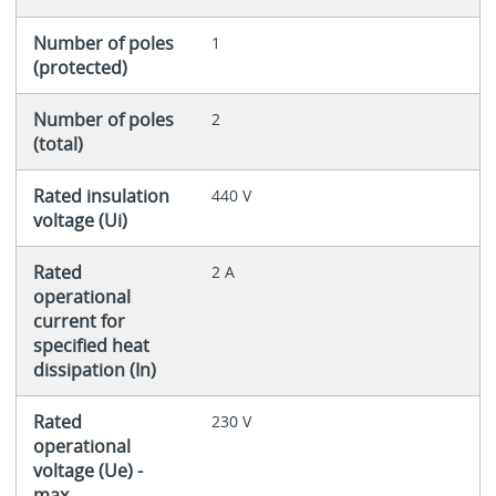
Number of poles
1
(protected)
Number of poles
2
(total)
Rated insulation
440 V
voltage (Ui)
Rated
2 A
operational
current for
specified heat
dissipation (In)
Rated
230 V
operational
voltage (Ue) -
max