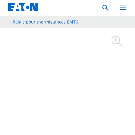
Search
Toggle
Mobil
Menu
Relais pour thermistances EMT6