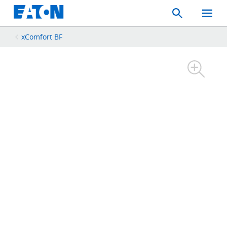
Search
Toggle
Mobil
Menu
xComfort BF