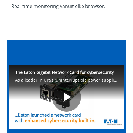
Real-time monitoring vanuit elke browser.
The Eaton Gigabit Network Card for cybersecurity
As a leader in UPSs (uninterruptible power supplies), Eaton launched the Gigabit Network Card for additional cybersecurity and also faster speeds.
Play