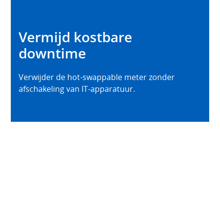
Vermijd kostbare
downtime
Verwijder de hot-swappable meter zonder
afschakeling van IT-apparatuur.