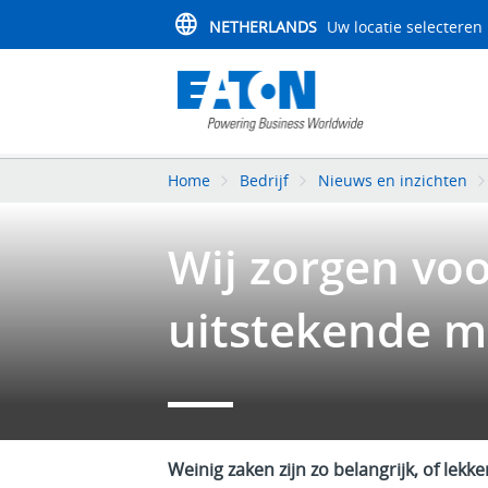
NETHERLANDS
Uw locatie selecteren
Home
Bedrijf
Nieuws en inzichten
Wij zorgen vo
uitstekende m
Weinig zaken zijn zo belangrijk, of lekke