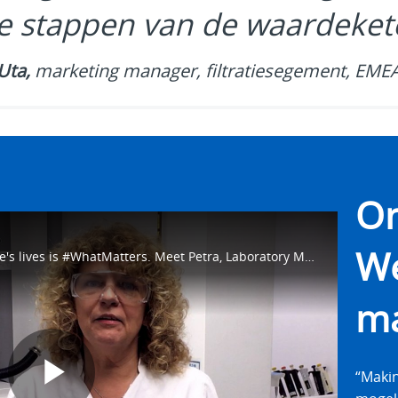
le stappen van de waardeket
Uta,
marketing manager, filtratiesegement, EME
On
W
For our employees, enhancing people's lives is #WhatMatters. Meet Petra, Laboratory Manager for our Filtration Division. She talks about how she works to innovate products that help ensure quality food and beverages. https://eaton.works/2tuwM57
ma
“Makin