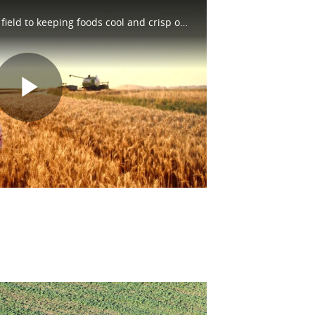
From harvesting crops in the field to keeping foods cool and crisp on the long haul across country to serving up meals to your table, we help make great meals possible. See how at https://eaton.works/2tuwM57 #WhatMatters
Play
Video