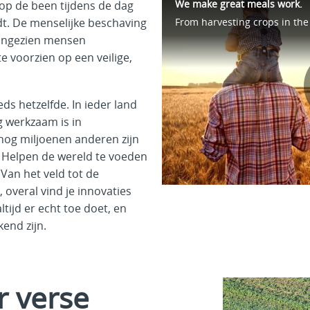
We make great meals work.
op de been tijdens de dag
dt. De menselijke beschaving
 aangezien mensen
 voorzien op een veilige,
eds hetzelfde. In ieder land
ng werkzaam is in
 nog miljoenen anderen zijn
. Helpen de wereld te voeden
 Van het veld tot de
 overal vind je innovaties
tijd er echt toe doet, en
end zijn.
r verse