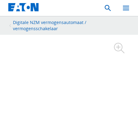
Search
Toggle
Mobil
Menu
Digitale NZM vermogensautomaat /
vermogensschakelaar