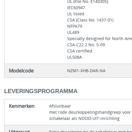
UL (File No. E140305)
IEC60947
UL listed
CSA (Class No. 1437-01)
NFPA79
UL489
Specially designed for North Am
CSA-C22.2 No. 5-09
CSA certified
UL508A
Modelcode
NZM1-XHB-DAR-NA
LEVERINGSPROGRAMMA
Kenmerken
Afsluitbaar
met rode deurkoppelingshandgreep voor 
schakelaar als NOOD-UIT-inrichting
Uitgerust
Extra draaigreep bij de schakelaar met b