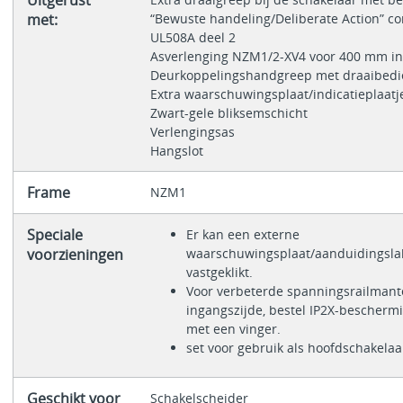
met:
“Bewuste handeling/Deliberate Action” c
UL508A deel 2
Asverlenging NZM1/2-XV4 voor 400 mm i
Deurkoppelingshandgreep met draaibed
Extra waarschuwingsplaat/indicatieplaatj
Zwart-gele bliksemschicht
Verlengingsas
Hangslot
Frame
NZM1
Speciale
Er kan een externe
voorzieningen
waarschuwingsplaat/aanduidingsla
vastgeklikt.
Voor verbeterde spanningsrailmant
ingangszijde, bestel IP2X-bescherm
met een vinger.
set voor gebruik als hoofdschakelaa
Geschikt voor
Schakelscheider