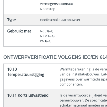
Vermogensautomaat
Noodstop
Type
Hoofdschakelaarbouwset
Gebruikt met
N(S)1(-4)
NZM1(-4)
PN1(-4)
ONTWERPVERIFICATIE VOLGENS IEC/EN 61
10.10
Warmteberekening is de vera
Temperatuurstijging
van de installatiebouwer. Eat
gegevens over warmtedissipa
componenten.
10.11 Kortsluitvastheid
Is de verantwoordelijkheid v
paneelbouwer. De specificati
schakelmateriaal moeten in 