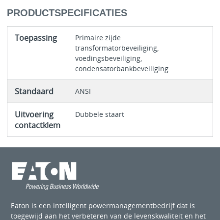
PRODUCTSPECIFICATIES
Toepassing
Primaire zijde
transformatorbeveiliging,
voedingsbeveiliging,
condensatorbankbeveiliging
Standaard
ANSI
Uitvoering
Dubbele staart
contactklem
Eaton is een intelligent powermanagementbedrijf dat is
toegewijd aan het verbeteren van de levenskwaliteit en het