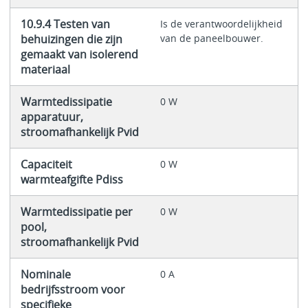
10.9.4 Testen van
Is de verantwoordelijkheid
behuizingen die zijn
van de paneelbouwer.
gemaakt van isolerend
materiaal
Warmtedissipatie
0 W
apparatuur,
stroomafhankelijk Pvid
Capaciteit
0 W
warmteafgifte Pdiss
Warmtedissipatie per
0 W
pool,
stroomafhankelijk Pvid
Nominale
0 A
bedrijfsstroom voor
specifieke