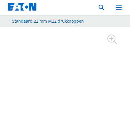
Search
Toggle
Mobil
Menu
Standaard 22 mm M22 drukknoppen