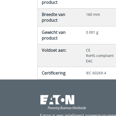
product
Breedte van
160 mm
product
Gewicht van
0.001 g
product
Voldoet aan:
CE
RoHS-compliant
EAC
Certificering
IEC 60269-4
Eaton is een intelligent powermanagem