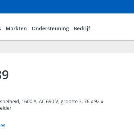
s
Markten
Ondersteuning
Bedrijf
89
nelheid, 1600 A, AC 690 V, grootte 3, 76 x 92 x
melder
ies