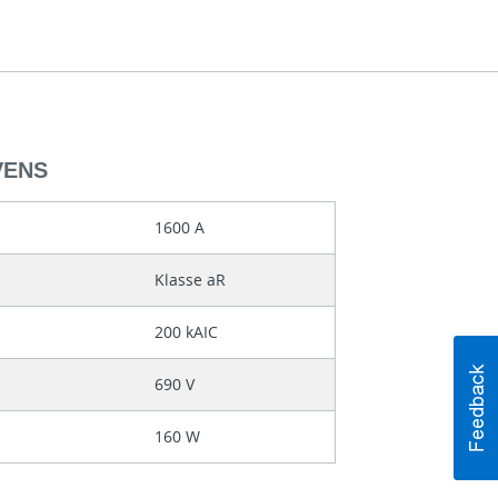
VENS
1600 A
Klasse aR
200 kAIC
690 V
160 W