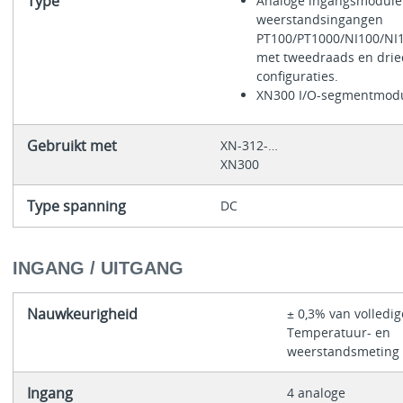
Type
Analoge ingangsmodule 
weerstandsingangen
PT100/PT1000/NI100/NI
met tweedraads en dri
configuraties.
XN300 I/O-segmentmod
Gebruikt met
XN-312-…
XN300
Type spanning
DC
INGANG / UITGANG
Nauwkeurigheid
± 0,3% van volledig
Temperatuur- en
weerstandsmeting
Ingang
4 analoge