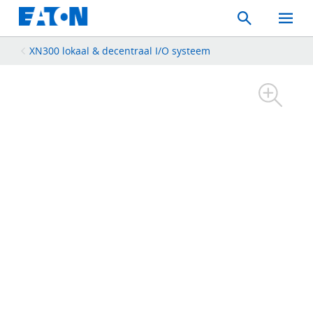
Search
Toggle
Mobil
Menu
XN300 lokaal & decentraal I/O systeem