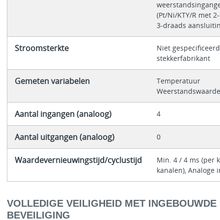
weerstandsingang
(Pt/Ni/KTY/R met 2
3-draads aansluiti
Stroomsterkte
Niet gespecificeer
stekkerfabrikant
Gemeten variabelen
Temperatuur
Weerstandswaard
Aantal ingangen (analoog)
4
Aantal uitgangen (analoog)
0
Waardevernieuwingstijd/cyclustijd
Min. 4 / 4 ms (per k
kanalen), Analoge 
VOLLEDIGE VEILIGHEID MET INGEBOUWDE
BEVEILIGING