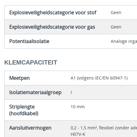
Explosieveiligheidscategorie voor stof
Geen
Explosieveiligheidscategorie voor gas
Geen
Potentiaalisolatie
Analoge ing
KLEMCAPACITEIT
Meetpen
A1 (volgens IEC/EN 60947-1)
Isolatiemateriaalgroep
I
Striplengte
10 mm
(hoofdkabel)
Aansluitvermogen
0,2 - 1,5 mm², flexibel zonder ad
H07V-K