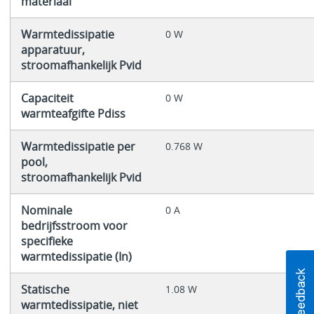
materiaal
Warmtedissipatie
0 W
apparatuur,
stroomafhankelijk Pvid
Capaciteit
0 W
warmteafgifte Pdiss
Warmtedissipatie per
0.768 W
pool,
stroomafhankelijk Pvid
Nominale
0 A
bedrijfsstroom voor
specifieke
warmtedissipatie (In)
Statische
1.08 W
warmtedissipatie, niet