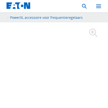
Search
Toggle
Mobil
Menu
PowerXL accessoire voor frequentieregelaars