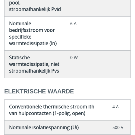
pool,
stroomafhankelijk Pvid
Nominale
6 A
bedrijfsstroom voor
specifieke
warmtedissipatie (In)
Statische
0 W
warmtedissipatie, niet
stroomafhankelijk Pvs
ELEKTRISCHE WAARDE
Conventionele thermische stroom ith
4 A
van hulpcontacten (1-polig, open)
Nominale isolatiespanning (Ui)
500 V