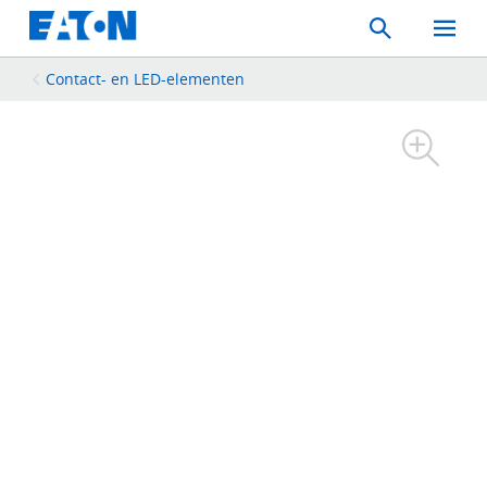
Search
Toggle
Mobil
Menu
Contact‑ en LED‑elementen