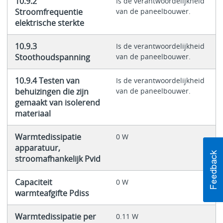
10.9.2
Is de verantwoordelijkheid
Stroomfrequentie
van de paneelbouwer.
elektrische sterkte
10.9.3
Is de verantwoordelijkheid
Stoothoudspanning
van de paneelbouwer.
10.9.4 Testen van
Is de verantwoordelijkheid
behuizingen die zijn
van de paneelbouwer.
gemaakt van isolerend
materiaal
Warmtedissipatie
0 W
apparatuur,
stroomafhankelijk Pvid
Capaciteit
0 W
warmteafgifte Pdiss
Warmtedissipatie per
0.11 W