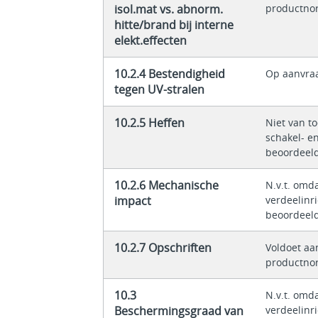
isol.mat vs. abnorm.
productno
hitte/brand bij interne
elekt.effecten
10.2.4 Bestendigheid
Op aanvra
tegen UV-stralen
10.2.5 Heffen
Niet van t
schakel- en
beoordeel
10.2.6 Mechanische
N.v.t. omda
impact
verdeelinr
beoordeel
10.2.7 Opschriften
Voldoet aa
productno
10.3
N.v.t. omda
Beschermingsgraad van
verdeelinr