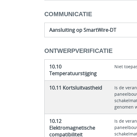
COMMUNICATIE
Aansluiting op SmartWire-DT
ONTWERPVERIFICATIE
10.10
Niet toepa
Temperatuurstijging
10.11 Kortsluitvastheid
Is de vera
paneelbouw
schakelmat
genomen w
10.12
Is de vera
Elektromagnetische
paneelbouw
schakelmat
compatibiliteit