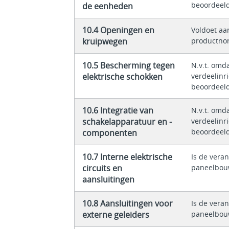
beoordeel
de eenheden
10.4 Openingen en
Voldoet aa
kruipwegen
productno
10.5 Bescherming tegen
N.v.t. omda
elektrische schokken
verdeelinr
beoordeel
10.6 Integratie van
N.v.t. omda
schakelapparatuur en -
verdeelinr
beoordeel
componenten
10.7 Interne elektrische
Is de vera
circuits en
paneelbou
aansluitingen
10.8 Aansluitingen voor
Is de vera
externe geleiders
paneelbou