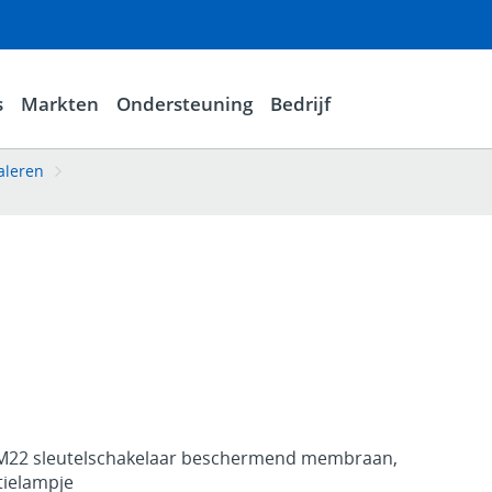
s
Markten
Ondersteuning
Bedrijf
aleren
 M22 sleutelschakelaar beschermend membraan,
tielampje