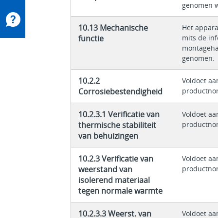
genomen w
10.13 Mechanische
Het appara
functie
mits de in
montagehan
genomen.
10.2.2
Voldoet aa
Corrosiebestendigheid
productno
10.2.3.1 Verificatie van
Voldoet aa
thermische stabiliteit
productno
van behuizingen
10.2.3 Verificatie van
Voldoet aa
weerstand van
productno
isolerend materiaal
tegen normale warmte
10.2.3.3 Weerst. van
Voldoet aa