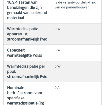
10.9.4 Testen van
Is de verantwoordelijkheid
behuizingen die zijn
van de paneelbouwer.
gemaakt van isolerend
materiaal
Warmtedissipatie
0 W
apparatuur,
stroomafhankelijk Pvid
Capaciteit
0 W
warmteafgifte Pdiss
Warmtedissipatie per
0 W
pool,
stroomafhankelijk Pvid
Nominale
0 A
bedrijfsstroom voor
specifieke
warmtedissipatie (In)