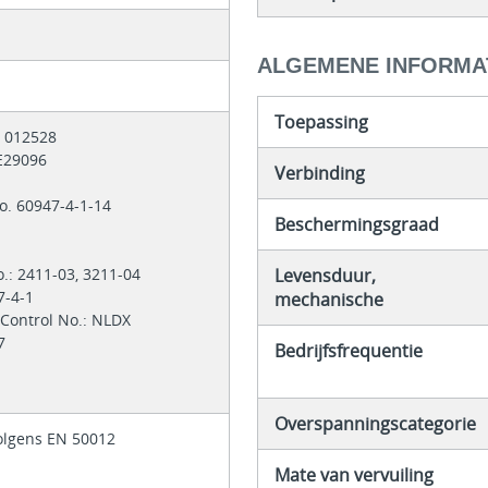
ALGEMENE INFORMA
Toepassing
.: 012528
 E29096
Verbinding
o. 60947-4-1-14
Beschermingsgraad
o.: 2411-03, 3211-04
Levensduur,
7-4-1
mechanische
 Control No.: NLDX
47
Bedrijfsfrequentie
1
Overspanningscategorie
olgens EN 50012
Mate van vervuiling