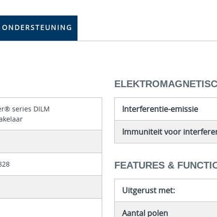
ONDERSTEUNING
ELEKTROMAGNETISCH
Interferentie-emissie
er® series DILM
akelaar
Immuniteit voor interfere
828
FEATURES & FUNCTI
Uitgerust met:
Aantal polen