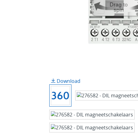
Drag to
spin
Download