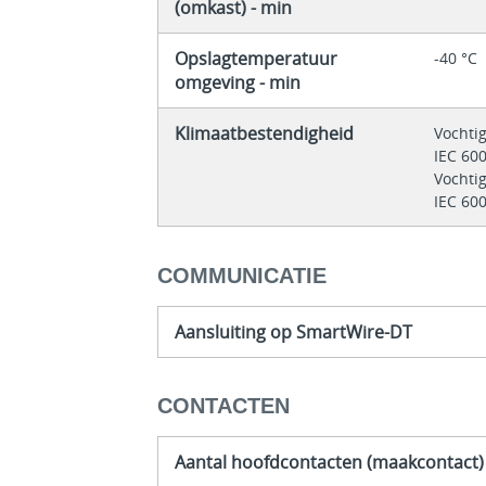
(omkast) - min
Opslagtemperatuur
-40 °C
omgeving - min
Klimaatbestendigheid
Vochti
IEC 60
Vochti
IEC 60
COMMUNICATIE
Aansluiting op SmartWire-DT
CONTACTEN
Aantal hoofdcontacten (maakcontact)