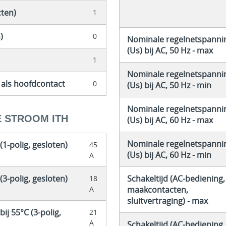
cten)
1
)
0
Nominale regelnetspanni
(Us) bij AC, 50 Hz - max
1
Nominale regelnetspanni
 als hoofdcontact
0
(Us) bij AC, 50 Hz - min
Nominale regelnetspanni
 STROOM ITH
(Us) bij AC, 60 Hz - max
Nominale regelnetspanni
1-polig, gesloten)
45
(Us) bij AC, 60 Hz - min
A
3-polig, gesloten)
Schakeltijd (AC-bediening,
18
A
maakcontacten,
sluitvertraging) - max
ij 55°C (3-polig,
21
A
Schakeltijd (AC-bediening,