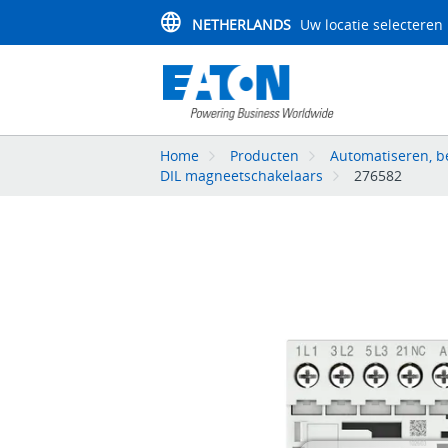
NETHERLANDS
Uw locatie selecteren
Home
Producten
Automatiseren, be
DIL magneetschakelaars
276582