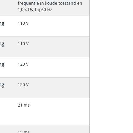
frequentie in koude toestand en
1,0 x Us, bij 60 Hz
ng
110 V
ng
110 V
ng
120 V
ng
120 V
21 ms
15 ms