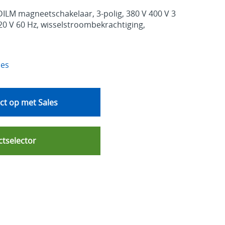
DILM magneetschakelaar, 3-polig, 380 V 400 V 3
120 V 60 Hz, wisselstroombekrachtiging,
ies
t op met Sales
tselector