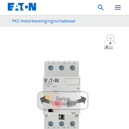
Search
Toggle
Mobil
Menu
PKZ motorbeveiligingsschakelaar
Swipe
to spin