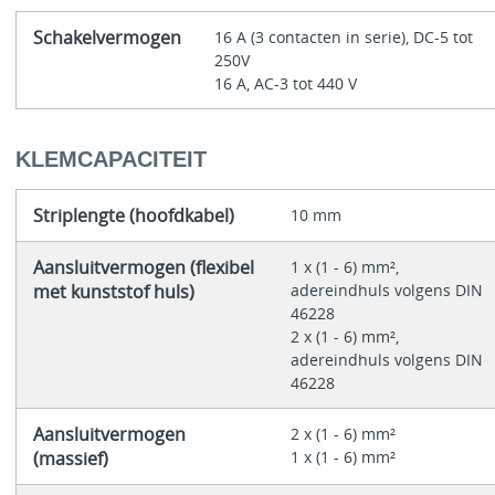
Schakelvermogen
16 A (3 contacten in serie), DC-5 tot
250V
16 A, AC-3 tot 440 V
KLEMCAPACITEIT
Striplengte (hoofdkabel)
10 mm
Aansluitvermogen (flexibel
1 x (1 - 6) mm²,
met kunststof huls)
adereindhuls volgens DIN
46228
2 x (1 - 6) mm²,
adereindhuls volgens DIN
46228
Aansluitvermogen
2 x (1 - 6) mm²
(massief)
1 x (1 - 6) mm²