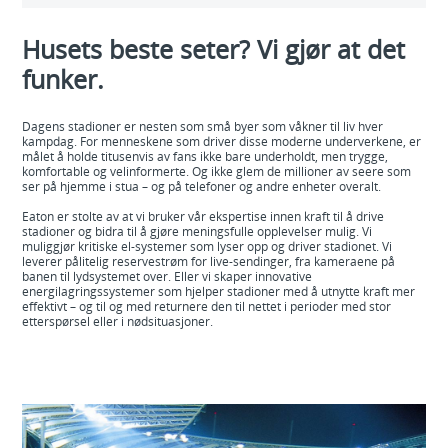
Husets beste seter? Vi gjør at det
funker.
Dagens stadioner er nesten som små byer som våkner til liv hver
kampdag. For menneskene som driver disse moderne underverkene, er
målet å holde titusenvis av fans ikke bare underholdt, men trygge,
komfortable og velinformerte. Og ikke glem de millioner av seere som
ser på hjemme i stua – og på telefoner og andre enheter overalt.
Eaton er stolte av at vi bruker vår ekspertise innen kraft til å drive
stadioner og bidra til å gjøre meningsfulle opplevelser mulig. Vi
muliggjør kritiske el-systemer som lyser opp og driver stadionet. Vi
leverer pålitelig reservestrøm for live-sendinger, fra kameraene på
banen til lydsystemet over. Eller vi skaper innovative
energilagringssystemer som hjelper stadioner med å utnytte kraft mer
effektivt – og til og med returnere den til nettet i perioder med stor
etterspørsel eller i nødsituasjoner.