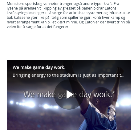
Men store sportsbegivenheter trenger også andre typer kraft. Fra
lysene på arenaen til klipping av gresset på banen bidrar Eatons
kraftstyringsløsninger til å sørge for at kritiske systemer og infrastruktur
bak kulissene yter like pålitelig som spillerne gjør. Fordi hver kamp og
hvert arrangement kan bli et kjært minne. Og Eaton er der hvert trinn på
veien for å sørge for at det fungerer.
We make game day work.
Bringing energy to the stadium is just as important to us as it is to the fans. And we don't stop there. We're out on the fairways and all along the racetrack too. See how we help make game day possible at https://eaton.works/38avU4Z #WhatMatters
Play