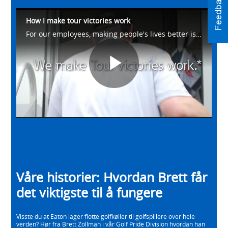
How I make tour victories work
For our employees, making people's lives better is what drives us. Meet Brett from our Golf Pride Division as he talks about how he helps make #WhatMatters work on the golf course. Learn more at https://eaton.works/38avU4Z
Play
Video
Våre historier: Hvordan Brett får
det viktigste til å fungere
Visste du at Eaton lager flotte golfkøller til golfspillere over hele
verden? Hør fra Brett Zollman i vår Golf Pride Division hvordan han