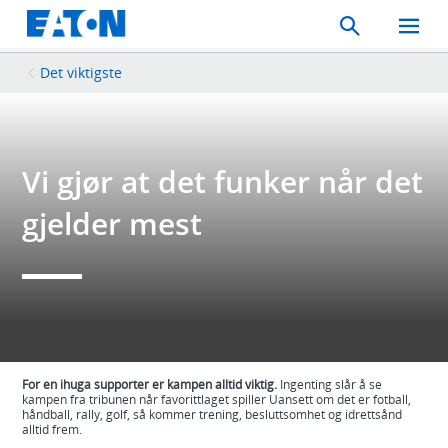
Search
Toggle
Mobil
Menu
Det viktigste
Vi gjør at det funker når det
gjelder mest
For en ihuga supporter er kampen alltid viktig.
Ingenting slår å se
kampen fra tribunen når favorittlaget spiller Uansett om det er fotball,
håndball, rally, golf, så kommer trening, besluttsomhet og idrettsånd
alltid frem.