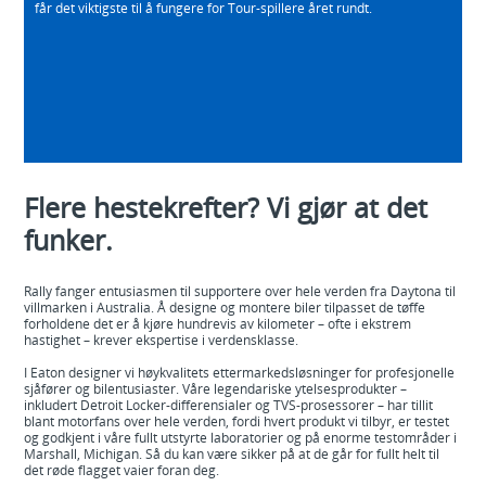
får det viktigste til å fungere for Tour-spillere året rundt.
Flere hestekrefter? Vi gjør at det
funker.
Rally fanger entusiasmen til supportere over hele verden fra Daytona til
villmarken i Australia. Å designe og montere biler tilpasset de tøffe
forholdene det er å kjøre hundrevis av kilometer – ofte i ekstrem
hastighet – krever ekspertise i verdensklasse.
I Eaton designer vi høykvalitets ettermarkedsløsninger for profesjonelle
sjåfører og bilentusiaster. Våre legendariske ytelsesprodukter –
inkludert Detroit Locker-differensialer og TVS-prosessorer – har tillit
blant motorfans over hele verden, fordi hvert produkt vi tilbyr, er testet
og godkjent i våre fullt utstyrte laboratorier og på enorme testområder i
Marshall, Michigan. Så du kan være sikker på at de går for fullt helt til
det røde flagget vaier foran deg.