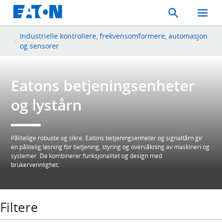
Search
Toggle
Mobil
Menu
Industrielle kontrollere, frekvensomformere, automasjon
og sensorer
Eatons betjeningsenheter
og lystårn
Pålitelige robuste og sikre. Eatons betjeningsenheter og signaltårn gir
en pålitelig løsning for betjening, styring og overvåkning av maskineri og
systemer. De kombinerer funksjonalitet og design med
brukervennlighet.
Filtere