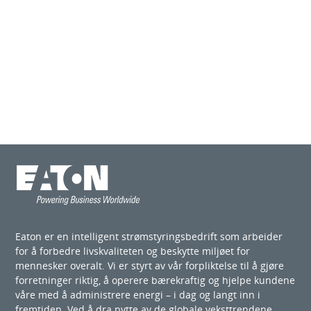
Eaton er en intelligent strømstyringsbedrift som arbeider
for å forbedre livskvaliteten og beskytte miljøet for
mennesker overalt. Vi er styrt av vår forpliktelse til å gjøre
forretninger riktig, å operere bærekraftig og hjelpe kundene
våre med å administrere energi – i dag og langt inn i
fremtiden. Ved å dra nytte av de globale veksttrendene