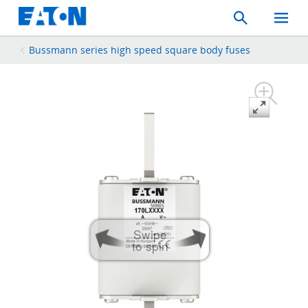
Search
Toggle
Mobil
Menu
Bussmann series high speed square body fuses
Swipe
to spin