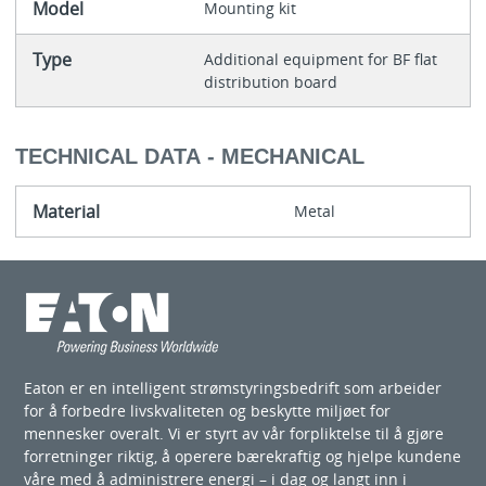
Model
Mounting kit
Type
Additional equipment for BF flat
distribution board
TECHNICAL DATA - MECHANICAL
Material
Metal
Eaton er en intelligent strømstyringsbedrift som arbeider
for å forbedre livskvaliteten og beskytte miljøet for
mennesker overalt. Vi er styrt av vår forpliktelse til å gjøre
forretninger riktig, å operere bærekraftig og hjelpe kundene
våre med å administrere energi – i dag og langt inn i