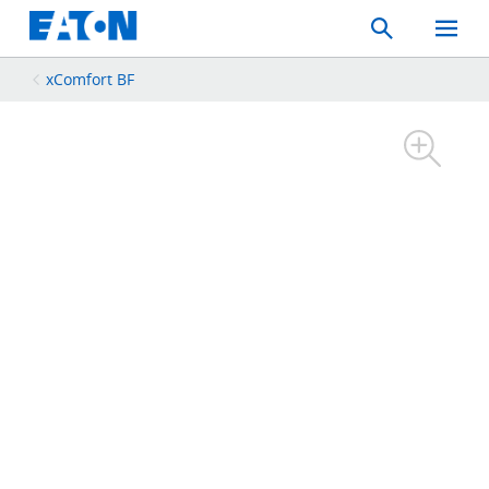
Search
Toggle
Mobil
Menu
xComfort BF