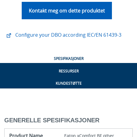
Kontakt meg om dette produktet
Configure your DBO according IEC/EN 61439-3
SPESIFIKASJONER
RESSURSER
KUNDESTØTTE
GENERELLE SPESIFIKASJONER
Product Name
Eaton xComfort BF other