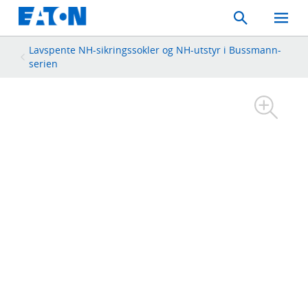
Search
Toggle
Mobil
Menu
Lavspente NH-sikringssokler og NH-utstyr i Bussmann-
serien