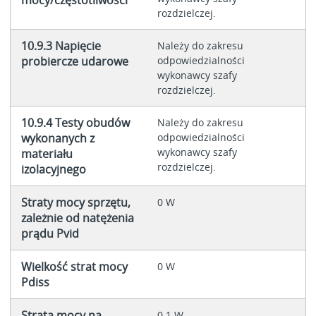
mocy/częstotliwości
rozdzielczej.
10.9.3 Napięcie
Należy do zakresu
probiercze udarowe
odpowiedzialności
wykonawcy szafy
rozdzielczej.
10.9.4 Testy obudów
Należy do zakresu
wykonanych z
odpowiedzialności
wykonawcy szafy
materiału
rozdzielczej.
izolacyjnego
Straty mocy sprzętu,
0 W
zależnie od natężenia
prądu Pvid
Wielkość strat mocy
0 W
Pdiss
Strata mocy na
0.1 W