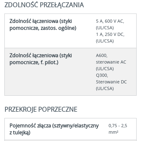
ZDOLNOŚĆ PRZEŁĄCZANIA
Zdolność łączeniowa (styki
5 A, 600 V AC,
pomocnicze, zastos. ogólne)
(UL/CSA)
1 A, 250 V DC,
(UL/CSA)
Zdolność łączeniowa (styki
A600,
pomocnicze, f. pilot.)
sterowanie AC
(UL/CSA)
Q300,
Sterowanie DC
(UL/CSA)
PRZEKROJE POPRZECZNE
Pojemność złącza (sztywny/elastyczny
0,75 - 2,5
z tulejką)
mm²