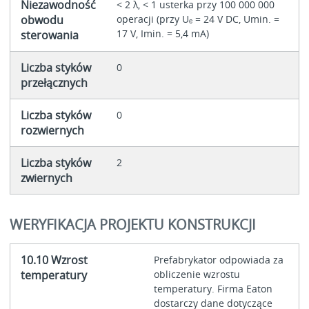
Niezawodność
< 2 λ, < 1 usterka przy 100 000 000
obwodu
operacji (przy Uₑ = 24 V DC, Umin. =
17 V, Imin. = 5,4 mA)
sterowania
Liczba styków
0
przełącznych
Liczba styków
0
rozwiernych
Liczba styków
2
zwiernych
WERYFIKACJA PROJEKTU KONSTRUKCJI
10.10 Wzrost
Prefabrykator odpowiada za
temperatury
obliczenie wzrostu
temperatury. Firma Eaton
dostarczy dane dotyczące