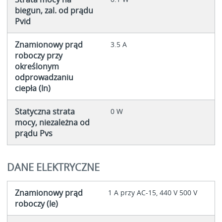
biegun, zal. od prądu
Pvid
Znamionowy prąd
3.5 A
roboczy przy
określonym
odprowadzaniu
ciepła (In)
Statyczna strata
0 W
mocy, niezależna od
prądu Pvs
DANE ELEKTRYCZNE
Znamionowy prąd
1 A przy AC-15, 440 V 500 V
roboczy (Ie)