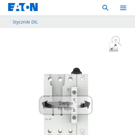
Search
Toggle
Mobil
Menu
Styczniki DIL
Swipe
to spin