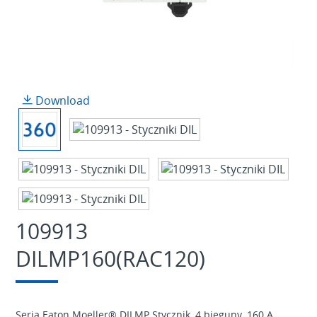
Download
109913
DILMP160(RAC120)
Seria Eaton Moeller® DILMP Stycznik, 4 bieguny, 160 A,