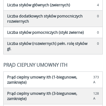
Liczba styków głównych (zwiernych)
4
Liczba dodatkowych styków pomocniczych
0
rozwiernych
Liczba styków pomocniczych (styki zwierne)
0
Liczba styków (rozwiernych) pełn. rolę styków
0
gł.
PRĄD CIEPLNY UMOWNY ITH
Prąd cieplny umowny ith (1-biegunowe,
373
zamknięte)
A
Prąd cieplny umowny ith (3-biegunowe,
128
zamknięte)
A