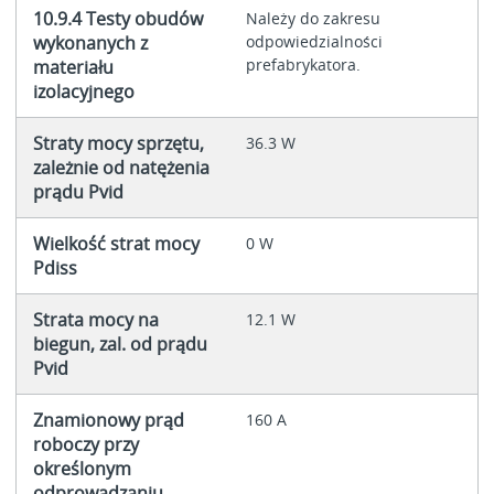
10.9.4 Testy obudów
Należy do zakresu
wykonanych z
odpowiedzialności
prefabrykatora.
materiału
izolacyjnego
Straty mocy sprzętu,
36.3 W
zależnie od natężenia
prądu Pvid
Wielkość strat mocy
0 W
Pdiss
Strata mocy na
12.1 W
biegun, zal. od prądu
Pvid
Znamionowy prąd
160 A
roboczy przy
określonym
odprowadzaniu