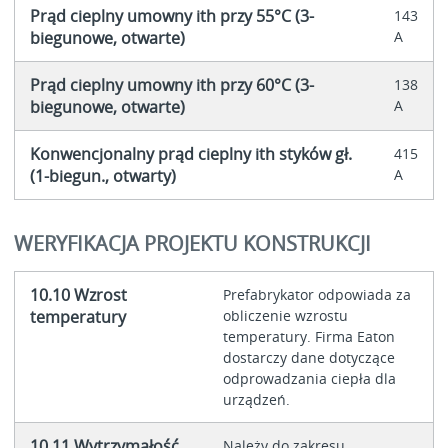
Prąd cieplny umowny ith przy 55°C (3-
143
biegunowe, otwarte)
A
Prąd cieplny umowny ith przy 60°C (3-
138
biegunowe, otwarte)
A
Konwencjonalny prąd cieplny ith styków gł.
415
(1-biegun., otwarty)
A
WERYFIKACJA PROJEKTU KONSTRUKCJI
10.10 Wzrost
Prefabrykator odpowiada za
temperatury
obliczenie wzrostu
temperatury. Firma Eaton
dostarczy dane dotyczące
odprowadzania ciepła dla
urządzeń.
10.11 Wytrzymałość
Należy do zakresu