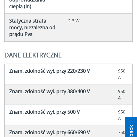
ciepła (In)
Statyczna strata
2.3 W
mocy, niezależna od
prądu Pvs
DANE ELEKTRYCZNE
Znam. zdolność wył. przy 220/230 V
950
A
Znam. zdolność wył. przy 380/400 V
950
A
Znam. zdolność wył. przy 500 V
950
A
Znam. zdolność wył. przy 660/690 V
750