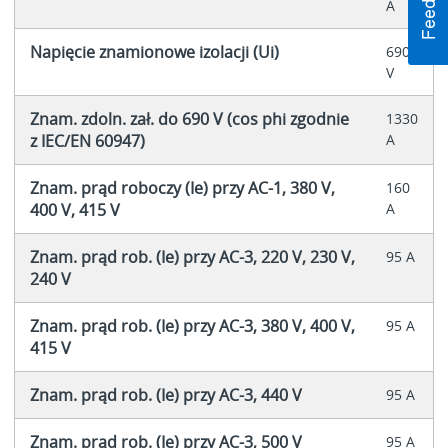
A
Napięcie znamionowe izolacji (Ui)
690
V
Znam. zdoln. zał. do 690 V (cos phi zgodnie
1330
z IEC/EN 60947)
A
Znam. prąd roboczy (Ie) przy AC-1, 380 V,
160
400 V, 415 V
A
Znam. prąd rob. (Ie) przy AC-3, 220 V, 230 V,
95 A
240 V
Znam. prąd rob. (Ie) przy AC-3, 380 V, 400 V,
95 A
415 V
Znam. prąd rob. (Ie) przy AC-3, 440 V
95 A
Znam. prąd rob. (Ie) przy AC-3, 500 V
95 A