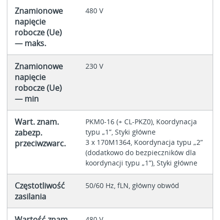
Znamionowe
480 V
napięcie
robocze (Ue)
— maks.
Znamionowe
230 V
napięcie
robocze (Ue)
— min
Wart. znam.
PKM0-16 (+ CL-PKZ0), Koordynacja
zabezp.
typu „1”, Styki główne
3 x 170M1364, Koordynacja typu „2”
przeciwzwarc.
(dodatkowo do bezpieczników dla
koordynacji typu „1”), Styki główne
Częstotliwość
50/60 Hz, fLN, główny obwód
zasilania
Wartość znam.
480 V