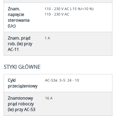
Znam.
110 - 230 V AC (-15 %/+10 %)
napięcie
110 - 230 V AC
sterowania
(Uc)
Znam. prąd
1 A
rob. (Ie) przy
AC-11
STYKI GŁÓWNE
Cykl
AC-53a: 3–5: 24 - 10
przeciążeniowy
Znamionowy
16 A
prąd roboczy
(Ie) przy AC-53