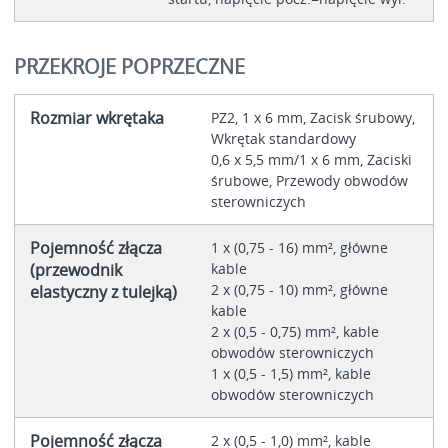
PRZEKROJE POPRZECZNE
Rozmiar wkrętaka
PZ2, 1 x 6 mm, Zacisk śrubowy,
Wkrętak standardowy
0,6 x 5,5 mm/1 x 6 mm, Zaciski
śrubowe, Przewody obwodów
sterowniczych
Pojemność złącza
1 x (0,75 - 16) mm², główne
(przewodnik
kable
2 x (0,75 - 10) mm², główne
elastyczny z tulejką)
kable
2 x (0,5 - 0,75) mm², kable
obwodów sterowniczych
1 x (0,5 - 1,5) mm², kable
obwodów sterowniczych
Pojemność złącza
2 x (0,5 - 1,0) mm², kable