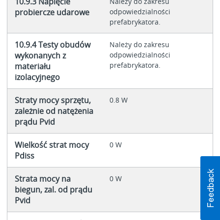
10.9.3 Napięcie
Należy do zakresu
probiercze udarowe
odpowiedzialności
prefabrykatora.
10.9.4 Testy obudów
Należy do zakresu
wykonanych z
odpowiedzialności
prefabrykatora.
materiału
izolacyjnego
Straty mocy sprzętu,
0.8 W
zależnie od natężenia
prądu Pvid
Wielkość strat mocy
0 W
Pdiss
Strata mocy na
0 W
biegun, zal. od prądu
Pvid