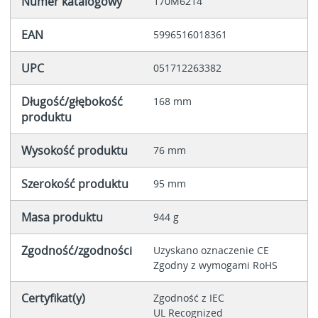
Numer katalogowy
170M6214
EAN
5996516018361
UPC
051712263382
Długość/głębokość
168 mm
produktu
Wysokość produktu
76 mm
Szerokość produktu
95 mm
Masa produktu
944 g
Zgodność/zgodności
Uzyskano oznaczenie CE
Zgodny z wymogami RoHS
Certyfikat(y)
Zgodność z IEC
UL Recognized