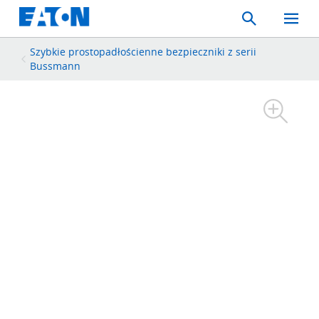
Search
Toggle
Mobil
Menu
Szybkie prostopadłościenne bezpieczniki z serii
Bussmann