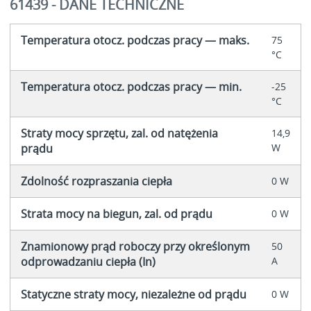
61439 - DANE TECHNICZNE
Temperatura otocz. podczas pracy — maks.
75
°C
Temperatura otocz. podczas pracy — min.
-25
°C
Straty mocy sprzętu, zal. od natężenia
14,9
prądu
W
Zdolność rozpraszania ciepła
0 W
Strata mocy na biegun, zal. od prądu
0 W
Znamionowy prąd roboczy przy określonym
50
odprowadzaniu ciepła (In)
A
Statyczne straty mocy, niezależne od prądu
0 W