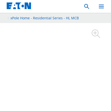
Search
Toggle
Mobil
Menu
xPole Home - Residential Series - HL MCB