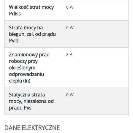
Wielkość strat mocy
0 W
Pdiss
Strata mocy na
0 W
biegun, zal. od prądu
Pvid
Znamionowy prąd
8 A
roboczy przy
określonym
odprowadzaniu
ciepła (In)
Statyczna strata
0 W
mocy, niezależna od
prądu Pvs
DANE ELEKTRYCZNE