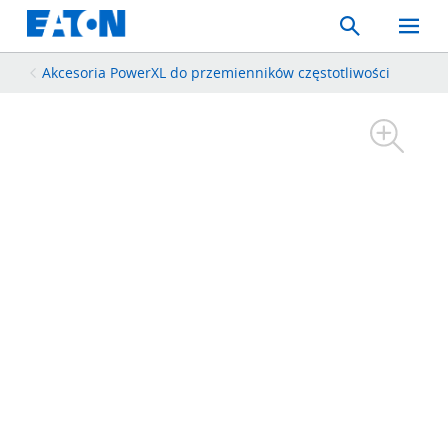
Search
Toggle
Mobil
Menu
Akcesoria PowerXL do przemienników częstotliwości