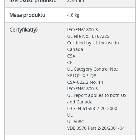
Szerokość produktu
270 mm
Masa produktu
4.8 kg
Certyfikat(y)
IEC/EN61800-3
UL File No.: E167225
Certified by UL for use in
Canada
CSA
CE
UL Category Control No.:
XPTQ2, XPTQ8
CSA-C22.2 No. 14
IEC/EN61800-5
UL report applies to both US
and Canada
IEC/EN 61558-2-20-2000
UL
UL 508C
VDE 0570 Part 2-20/2001-04