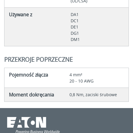
(UL/CSA)
Używane z
DA1
DC1
DE1
DG1
DM1
PRZEKROJE POPRZECZNE
Pojemność złącza
4 mm²
20 - 10 AWG
Moment dokręcania
0,8 Nm, zaciski śrubowe