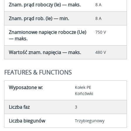
Znam. prąd roboczy (Ie) — maks.
8 A
Znam. prąd rob. (Ie) — min.
8 A
Znamionowe napięcie robocze (Ue)
750 V
— maks.
Wartość znam. napięcia — maks.
480 V
FEATURES & FUNCTIONS
Wyposażone w:
Kołek PE
Końcówki
Liczba faz
3
Liczba biegunów
Trzybiegunowy