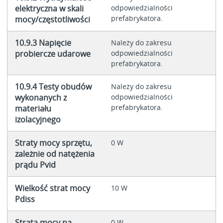
elektryczna w skali
odpowiedzialności
prefabrykatora.
mocy/częstotliwości
10.9.3 Napięcie
Należy do zakresu
probiercze udarowe
odpowiedzialności
prefabrykatora.
10.9.4 Testy obudów
Należy do zakresu
wykonanych z
odpowiedzialności
prefabrykatora.
materiału
izolacyjnego
Straty mocy sprzętu,
0 W
zależnie od natężenia
prądu Pvid
Wielkość strat mocy
10 W
Pdiss
Strata mocy na
0 W