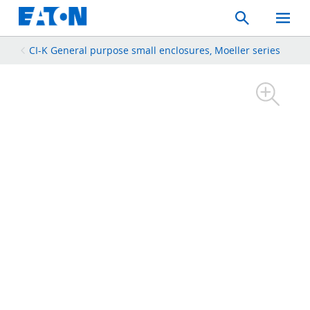
Search
Toggle
Mobil
Menu
CI-K General purpose small enclosures, Moeller series