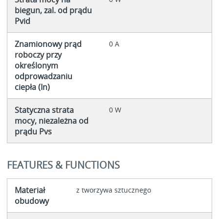
biegun, zal. od prądu
Pvid
Znamionowy prąd
0 A
roboczy przy
określonym
odprowadzaniu
ciepła (In)
Statyczna strata
0 W
mocy, niezależna od
prądu Pvs
FEATURES & FUNCTIONS
Materiał
z tworzywa sztucznego
obudowy