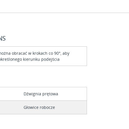
NS
ożna obracać w krokach co 90°, aby
określonego kierunku podejścia
Dźwignia prętowa
Głowice robocze