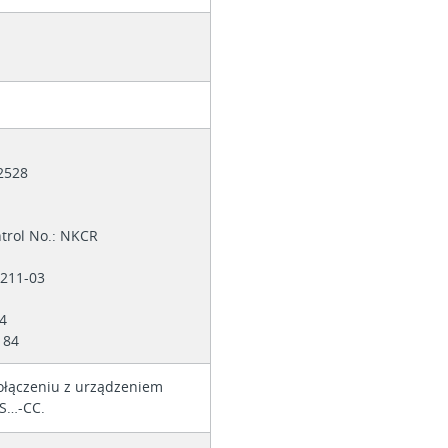
12528
ntrol No.: NKCR
3211-03
14
184
ołączeniu z urządzeniem
S…-CC.