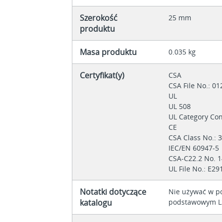
Szerokość
25 mm
produktu
Masa produktu
0.035 kg
Certyfikat(y)
CSA
CSA File No.: 0
UL
UL 508
UL Category Co
CE
CSA Class No.: 
IEC/EN 60947-5
CSA-C22.2 No. 
UL File No.: E29
Notatki dotyczące
Nie używać w p
katalogu
podstawowym L