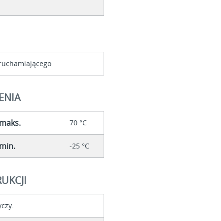
ruchamiającego
ENIA
 maks.
70 °C
min.
-25 °C
UKCJI
yczy.