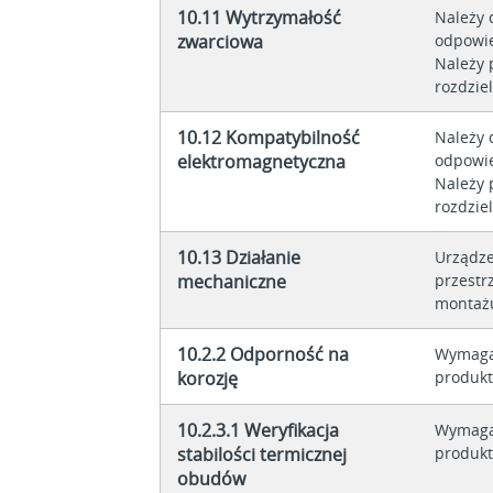
10.11 Wytrzymałość
Należy 
zwarciowa
odpowie
Należy 
rozdziel
10.12 Kompatybilność
Należy 
elektromagnetyczna
odpowie
Należy 
rozdziel
10.13 Działanie
Urządze
mechaniczne
przestr
montażu
10.2.2 Odporność na
Wymaga
korozję
produkt
10.2.3.1 Weryfikacja
Wymaga
stabilości termicznej
produkt
obudów