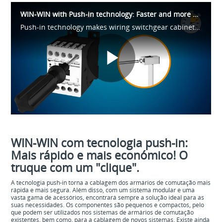
WIN-WIN with Push-in technology: Faster and more cost-effective! The trick with the "click".
Push-in technology makes wiring switchgear cabinets faster and more secure than ever - all you need to do is click the components into place. Without compromising on reliability, the click-in connection stays firm and never requires maintenance.
Play
Video
WIN-WIN com tecnologia push-in:
Mais rápido e mais económico! O
truque com um "clique".
A tecnologia push-in torna a cablagem dos armários de comutação mais
rápida e mais segura. Além disso, com um sistema modular e uma
vasta gama de acessórios, encontrará sempre a solução ideal para as
suas necessidades. Os componentes são pequenos e compactos, pelo
que podem ser utilizados nos sistemas de armários de comutação
existentes, bem como, para a cablagem de novos sistemas. Existe ainda