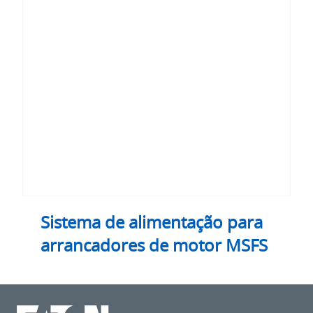
de
alimentação
para
arrancadores
de
motor
MSFS
Sistema de alimentação para
arrancadores de motor MSFS