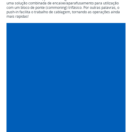
uma solução combinada de encaixe/aparafusamento para utilização
com um bloco de ponte (commoning) trifásico. Por outras palavras, o
push-in facilita o trabalho de cablagem, tornando as operações ainda
mais rápidas!