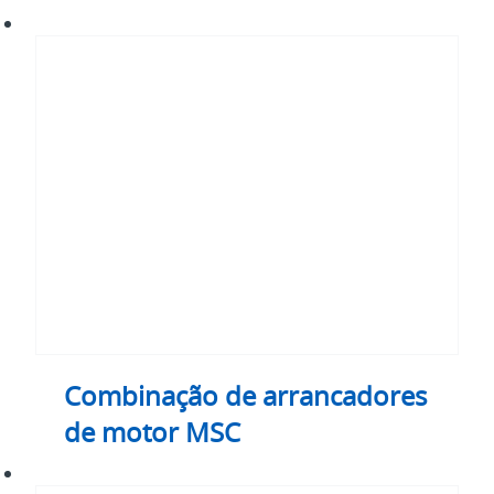
Combinação
de
arrancadores
de
motor
MSC
Combinação de arrancadores
de motor MSC
Sistema