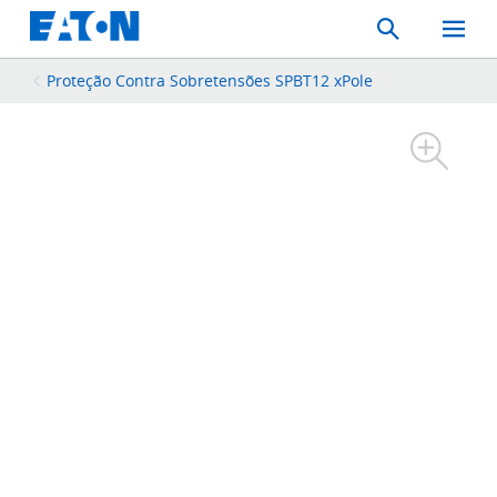
Search
Toggle
Mobil
Menu
Proteção Contra Sobretensões SPBT12 xPole