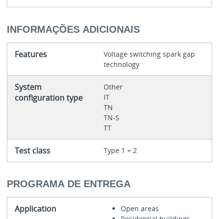
INFORMAÇÕES ADICIONAIS
Features
Voltage switching spark gap
technology
System
Other
configuration type
IT
TN
TN-S
TT
Test class
Type 1 + 2
PROGRAMA DE ENTREGA
Application
Open areas
Residential buildings