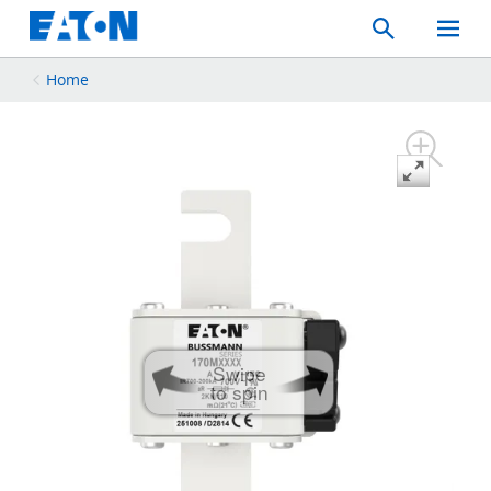
Search
Toggle
Mobil
Menu
Home
Swipe
to spin